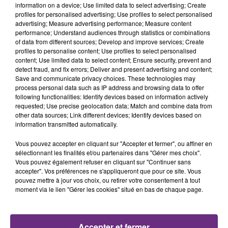
information on a device; Use limited data to select advertising; Create
profiles for personalised advertising; Use profiles to select personalised
advertising; Measure advertising performance; Measure content
performance; Understand audiences through statistics or combinations
of data from different sources; Develop and improve services; Create
UN FEU DE REMORQUE BLOQUE LA
profiles to personalise content; Use profiles to select personalised
CIRCULATION DANS LES ARDENNES
content; Use limited data to select content; Ensure security, prevent and
Un feu de remorque s'est déclaré ce mercredi en
detect fraud, and fix errors; Deliver and present advertising and content;
Save and communicate privacy choices. These technologies may
fin de matinée sur l'A34.
process personal data such as IP address and browsing data to offer
following functionalities: Identify devices based on information actively
requested; Use precise geolocation data; Match and combine data from
other data sources; Link different devices; Identify devices based on
information transmitted automatically.
Vous pouvez accepter en cliquant sur "Accepter et fermer", ou affiner en
sélectionnant les finalités et/ou partenaires dans "Gérer mes choix".
Vous pouvez également refuser en cliquant sur "Continuer sans
VENEZ FÊTER CE WEEK-END
accepter". Vos préférences ne s'appliqueront que pour ce site. Vous
pouvez mettre à jour vos choix, ou retirer votre consentement à tout
L'ANNIVERSAIRE DE WOINIC
moment via le lien "Gérer les cookies" situé en bas de chaque page.
Ce samedi 8 août sera un grand jour :
l'anniversaire du plus gros sanglier du monde.
Une fête est donc organisée et vous êtes tous
Accepter et fermer