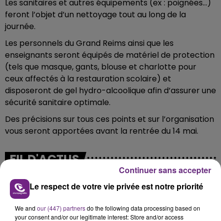
Les sanitaires et autres équipements (ex : poignées…)
feront l’objet d’un nettoyage tout au long de la
journée.
Les personnels du Grand Reims ainsi que les
enseignants seront équipés de matériel de protection
(tels que masque, gants, blouse et charlotte pour
ceux affectés à la restauration scolaire) et
disposeront de gel hydro-alcoolique afin d’assurer une
sécurité sanitaire optimale.
Des précisions sur tous ces points et sur l’organisation
vous seront apportées avant la rentrée du 14 mai.
FIL D'ACTUS
Continuer sans accepter
Le respect de votre vie privée est notre priorité
We and
our (447) partners
do the following data processing based on
your consent and/or our legitimate interest: Store and/or access