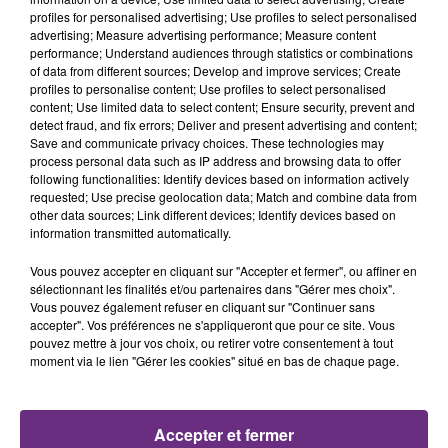
profiles for personalised advertising; Use profiles to select personalised
advertising; Measure advertising performance; Measure content
9h11
9h11
9h08
9h08
performance; Understand audiences through statistics or combinations
of data from different sources; Develop and improve services; Create
profiles to personalise content; Use profiles to select personalised
content; Use limited data to select content; Ensure security, prevent and
detect fraud, and fix errors; Deliver and present advertising and content;
Save and communicate privacy choices. These technologies may
process personal data such as IP address and browsing data to offer
following functionalities: Identify devices based on information actively
requested; Use precise geolocation data; Match and combine data from
other data sources; Link different devices; Identify devices based on
information transmitted automatically.
TAYLOR SWIFT
BRICE CONRAD
I Knew It, I Knew You
Oh La
Vous pouvez accepter en cliquant sur "Accepter et fermer", ou affiner en
sélectionnant les finalités et/ou partenaires dans "Gérer mes choix".
Vous pouvez également refuser en cliquant sur "Continuer sans
9h04
9h04
8h57
8h57
accepter". Vos préférences ne s'appliqueront que pour ce site. Vous
pouvez mettre à jour vos choix, ou retirer votre consentement à tout
moment via le lien "Gérer les cookies" situé en bas de chaque page.
Accepter et fermer