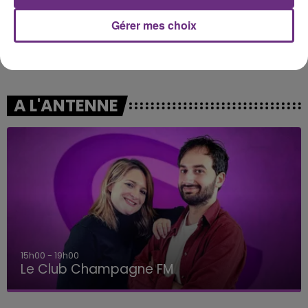
Gérer mes choix
ALEX WARREN
ORIA
Fever Dream
Soiree Mondaine
A L'ANTENNE
15h00 - 19h00
Le Club Champagne FM