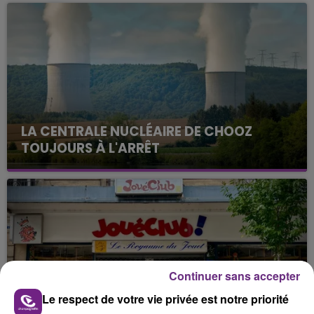
LA CENTRALE NUCLÉAIRE DE CHOOZ
TOUJOURS À L'ARRÊT
Cela fait déjà une semaine que la centrale
nucléaire ardennaise est à l'arrêt. Une situation
justifiée par la sécheresse intense qui est toujours
présente.
Continuer sans accepter
Le respect de votre vie privée est notre priorité
LE MAGASIN JOUÉCLUB DE REIMS FERME