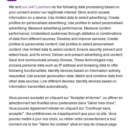
SES PORTES
We and
our (447) partners
do the following data processing based on
C'était l'une des institutions du centre-ville
your consent and/or our legitimate interest: Store and/or access
information on a device; Use limited data to select advertising; Create
rémois. Le magasin JouéClub est contraint de
profiles for personalised advertising; Use profiles to select personalised
fermer ses portes.
advertising; Measure advertising performance; Measure content
TITRES DIFFUSÉS
performance; Understand audiences through statistics or combinations
of data from different sources; Develop and improve services; Create
profiles to personalise content; Use profiles to select personalised
19h20
19h20
19h12
19h12
content; Use limited data to select content; Ensure security, prevent and
detect fraud, and fix errors; Deliver and present advertising and content;
Save and communicate privacy choices. These technologies may
process personal data such as IP address and browsing data to offer
following functionalities: Identify devices based on information actively
requested; Use precise geolocation data; Match and combine data from
other data sources; Link different devices; Identify devices based on
information transmitted automatically.
Vous pouvez accepter en cliquant sur "Accepter et fermer", ou affiner en
sélectionnant les finalités et/ou partenaires dans "Gérer mes choix".
Vous pouvez également refuser en cliquant sur "Continuer sans
ALEX WARREN
OPHELIE WINTER
accepter". Vos préférences ne s'appliqueront que pour ce site. Vous
Fever Dream
Dieu M'a Donne La Foi
pouvez mettre à jour vos choix, ou retirer votre consentement à tout
moment via le lien "Gérer les cookies" situé en bas de chaque page.
19h08
19h08
19h04
19h04