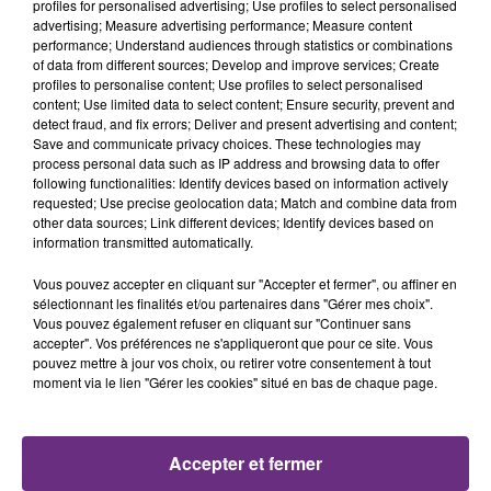
profiles for personalised advertising; Use profiles to select personalised
14h28
14h28
14h25
14h25
advertising; Measure advertising performance; Measure content
performance; Understand audiences through statistics or combinations
of data from different sources; Develop and improve services; Create
profiles to personalise content; Use profiles to select personalised
content; Use limited data to select content; Ensure security, prevent and
detect fraud, and fix errors; Deliver and present advertising and content;
Save and communicate privacy choices. These technologies may
process personal data such as IP address and browsing data to offer
following functionalities: Identify devices based on information actively
requested; Use precise geolocation data; Match and combine data from
other data sources; Link different devices; Identify devices based on
information transmitted automatically.
DJO
TAYLOR SWIFT
End Of Beginning
Elizabeth Taylor
Vous pouvez accepter en cliquant sur "Accepter et fermer", ou affiner en
sélectionnant les finalités et/ou partenaires dans "Gérer mes choix".
14h21
14h21
14h19
14h19
Vous pouvez également refuser en cliquant sur "Continuer sans
accepter". Vos préférences ne s'appliqueront que pour ce site. Vous
pouvez mettre à jour vos choix, ou retirer votre consentement à tout
moment via le lien "Gérer les cookies" situé en bas de chaque page.
Accepter et fermer