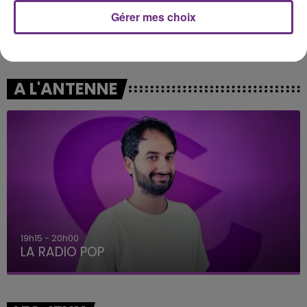
Gérer mes choix
STROMAE
ALEX WARREN
Papaoutai
Fever Dream
A L'ANTENNE
19h15 - 20h00
LA RADIO POP