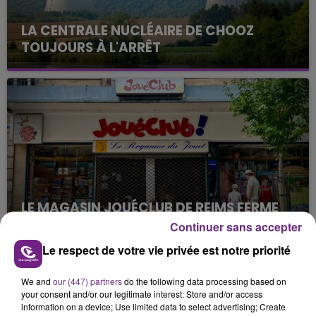
LA CENTRALE NUCLÉAIRE DE CHOOZ
TOUJOURS À L'ARRÊT
Cela fait déjà une semaine que la centrale
nucléaire ardennaise est à l'arrêt. Une situation
justifiée par la sécheresse intense qui est toujours
présente.
LE MAGASIN JOUÉCLUB DE REIMS FERME
SES PORTES
Continuer sans accepter
C'était l'une des institutions du centre-ville
Le respect de votre vie privée est notre priorité
rémois. Le magasin JouéClub est contraint de
fermer ses portes.
We and
our (447) partners
do the following data processing based on
TITRES DIFFUSÉS
your consent and/or our legitimate interest: Store and/or access
information on a device; Use limited data to select advertising; Create