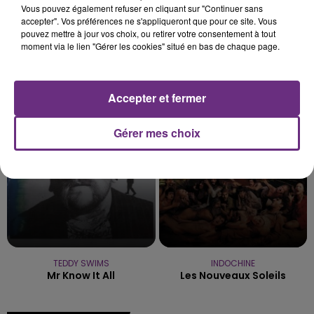
Vous pouvez également refuser en cliquant sur "Continuer sans
accepter". Vos préférences ne s'appliqueront que pour ce site. Vous
pouvez mettre à jour vos choix, ou retirer votre consentement à tout
moment via le lien "Gérer les cookies" situé en bas de chaque page.
NAÏKA
KATY PERRY
One Track Mind
Hot N' Cold
Accepter et fermer
7h59
7h59
7h55
7h55
Gérer mes choix
TEDDY SWIMS
INDOCHINE
Mr Know It All
Les Nouveaux Soleils