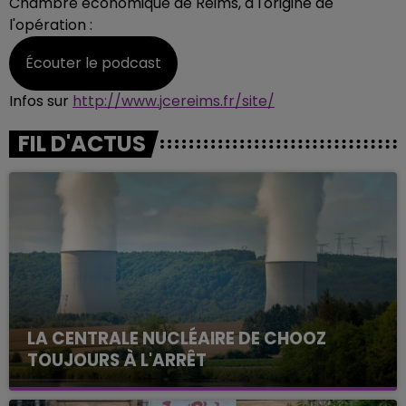
Chambre économique de Reims, à l'origine de
l'opération :
Écouter le podcast
Infos sur
http://www.jcereims.fr/site/
FIL D'ACTUS
LA CENTRALE NUCLÉAIRE DE CHOOZ
TOUJOURS À L'ARRÊT
Cela fait déjà une semaine que la centrale
nucléaire ardennaise est à l'arrêt. Une situation