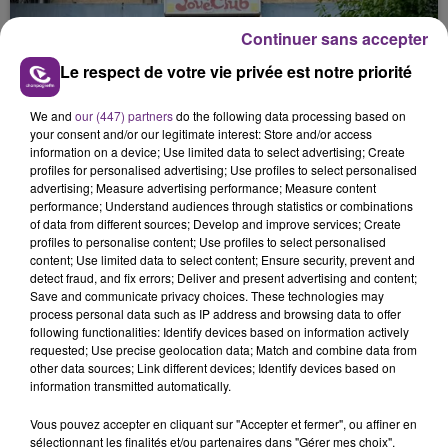
justifiée par la sécheresse intense qui est toujours
Continuer sans accepter
présente.
Le respect de votre vie privée est notre priorité
We and
our (447) partners
do the following data processing based on
your consent and/or our legitimate interest: Store and/or access
information on a device; Use limited data to select advertising; Create
profiles for personalised advertising; Use profiles to select personalised
LE MAGASIN JOUÉCLUB DE REIMS FERME
advertising; Measure advertising performance; Measure content
SES PORTES
performance; Understand audiences through statistics or combinations
C'était l'une des institutions du centre-ville
of data from different sources; Develop and improve services; Create
profiles to personalise content; Use profiles to select personalised
rémois. Le magasin JouéClub est contraint de
content; Use limited data to select content; Ensure security, prevent and
fermer ses portes.
detect fraud, and fix errors; Deliver and present advertising and content;
TITRES DIFFUSÉS
Save and communicate privacy choices. These technologies may
process personal data such as IP address and browsing data to offer
following functionalities: Identify devices based on information actively
requested; Use precise geolocation data; Match and combine data from
8h06
8h06
8h02
8h02
other data sources; Link different devices; Identify devices based on
information transmitted automatically.
Vous pouvez accepter en cliquant sur "Accepter et fermer", ou affiner en
sélectionnant les finalités et/ou partenaires dans "Gérer mes choix".