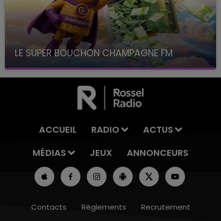
LE SUPER BOUCHON CHAMPAGNE FM
avec La Famille Champagne FM, à 8H10
ACCUEIL
RADIO
ACTUS
MÉDIAS
JEUX
ANNONCEURS
Contacts
Règlements
Recrutement