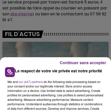
Le service proposé par Yoann est facturé 5 euros. Il
est possible de faire appel au coursier en passant par
son
site internet
ou bien en le contactant au 07 56 92
61 47.
FIL D'ACTUS
Continuer sans accepter
Le respect de votre vie privée est notre priorité
We and
our (447) partners
do the following data processing based on
your consent and/or our legitimate interest: Store and/or access
LA CENTRALE NUCLÉAIRE DE CHOOZ
information on a device; Use limited data to select advertising; Create
TOUJOURS À L'ARRÊT
profiles for personalised advertising; Use profiles to select personalised
Cela fait déjà une semaine que la centrale
advertising; Measure advertising performance; Measure content
performance; Understand audiences through statistics or combinations
nucléaire ardennaise est à l'arrêt. Une situation
of data from different sources; Develop and improve services; Create