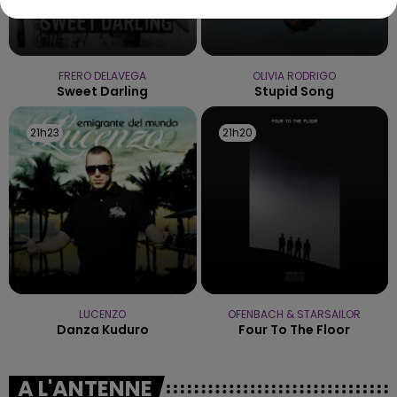
FRERO DELAVEGA
OLIVIA RODRIGO
Sweet Darling
Stupid Song
21h23
21h23
21h20
21h20
LUCENZO
OFENBACH & STARSAILOR
Danza Kuduro
Four To The Floor
A L'ANTENNE