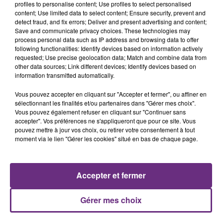
justifiée par la sécheresse intense qui est toujours
profiles to personalise content; Use profiles to select personalised
présente.
content; Use limited data to select content; Ensure security, prevent and
detect fraud, and fix errors; Deliver and present advertising and content;
Save and communicate privacy choices. These technologies may
process personal data such as IP address and browsing data to offer
following functionalities: Identify devices based on information actively
requested; Use precise geolocation data; Match and combine data from
other data sources; Link different devices; Identify devices based on
LE MAGASIN JOUÉCLUB DE REIMS FERME
information transmitted automatically.
SES PORTES
Vous pouvez accepter en cliquant sur "Accepter et fermer", ou affiner en
C'était l'une des institutions du centre-ville
sélectionnant les finalités et/ou partenaires dans "Gérer mes choix".
rémois. Le magasin JouéClub est contraint de
Vous pouvez également refuser en cliquant sur "Continuer sans
accepter". Vos préférences ne s'appliqueront que pour ce site. Vous
fermer ses portes.
TITRES DIFFUSÉS
pouvez mettre à jour vos choix, ou retirer votre consentement à tout
moment via le lien "Gérer les cookies" situé en bas de chaque page.
21h30
21h30
21h27
21h27
Accepter et fermer
Gérer mes choix