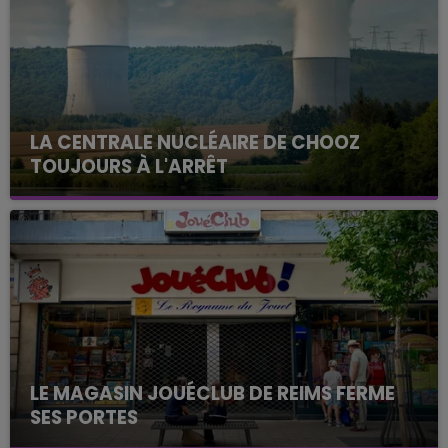
LA CENTRALE NUCLÉAIRE DE CHOOZ
TOUJOURS À L'ARRÊT
Cela fait déjà une semaine que la centrale
nucléaire ardennaise est à l'arrêt. Une situation
justifiée par la sécheresse intense qui est toujours
présente.
LE MAGASIN JOUÉCLUB DE REIMS FERME
SES PORTES
C'était l'une des institutions du centre-ville