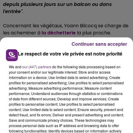
depuis plusieurs jours sur un balcon ou dans
l'entrée"
.
Concernant les végétaux, Yoann Bilcocq se charge de
les acheminer à
la déchetterie
la plus proche.
Continuer sans accepter
Le respect de votre vie privée est notre priorité
We and
our (447) partners
do the following data processing based on
your consent and/or our legitimate interest: Store and/or access
information on a device; Use limited data to select advertising; Create
profiles for personalised advertising; Use profiles to select personalised
advertising; Measure advertising performance; Measure content
performance; Understand audiences through statistics or combinations
of data from different sources; Develop and improve services; Create
profiles to personalise content; Use profiles to select personalised
content; Use limited data to select content; Ensure security, prevent and
detect fraud, and fix errors; Deliver and present advertising and content;
Save and communicate privacy choices. These technologies may
process personal data such as IP address and browsing data to offer
following functionalities: Identify devices based on information actively