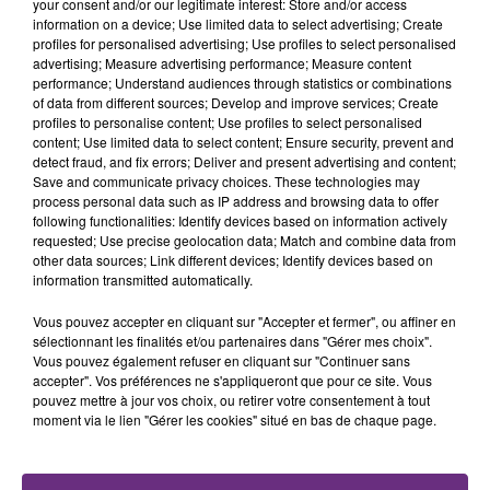
your consent and/or our legitimate interest: Store and/or access
fermer ses portes.
TITRES DIFFUSÉS
information on a device; Use limited data to select advertising; Create
profiles for personalised advertising; Use profiles to select personalised
advertising; Measure advertising performance; Measure content
performance; Understand audiences through statistics or combinations
11h48
11h48
11h44
11h44
of data from different sources; Develop and improve services; Create
profiles to personalise content; Use profiles to select personalised
content; Use limited data to select content; Ensure security, prevent and
detect fraud, and fix errors; Deliver and present advertising and content;
Save and communicate privacy choices. These technologies may
process personal data such as IP address and browsing data to offer
following functionalities: Identify devices based on information actively
requested; Use precise geolocation data; Match and combine data from
other data sources; Link different devices; Identify devices based on
information transmitted automatically.
Vous pouvez accepter en cliquant sur "Accepter et fermer", ou affiner en
TOVE LO & STROMAE
PRAS
Des Fleurs
Ghetto Supastar
sélectionnant les finalités et/ou partenaires dans "Gérer mes choix".
Vous pouvez également refuser en cliquant sur "Continuer sans
accepter". Vos préférences ne s'appliqueront que pour ce site. Vous
11h41
11h41
11h39
11h39
pouvez mettre à jour vos choix, ou retirer votre consentement à tout
moment via le lien "Gérer les cookies" situé en bas de chaque page.