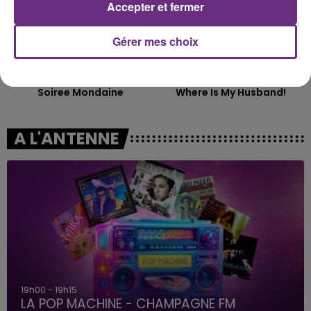
Accepter et fermer
Gérer mes choix
ORIA
RAYE
Soiree Mondaine
Where Is My Husband!
A L'ANTENNE
19h00 - 19h15
LA POP MACHINE - CHAMPAGNE FM