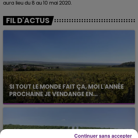
aura lieu du 8 au 10 mai 2020.
FIL D'ACTUS
SI TOUT LE MONDE FAIT ÇA, MOI L'ANNÉE
PROCHAINE JE VENDANGE EN...
La vendange en Champagne a débuté ce jeudi 6
août dans la commune de Montgueux (Aube). Du
jamais vu !
Continuer sans accepter