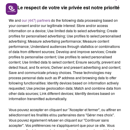
Le respect de votre vie privée est notre priorité
We and
our (447) partners
do the following data processing based on
L'INSPECTION DU TRAVAIL RAPPELLE À
your consent and/or our legitimate interest: Store and/or access
L'ORDRE SUR LES CONDITIONS DE...
information on a device; Use limited data to select advertising; Create
profiles for personalised advertising; Use profiles to select personalised
Alors que les dates de début des vendange 2026
advertising; Measure advertising performance; Measure content
s'est avéré être plus précoce que prévu,
performance; Understand audiences through statistics or combinations
of data from different sources; Develop and improve services; Create
l'inspection du Travail en profite pour rappeler
TITRES DIFFUSÉS
profiles to personalise content; Use profiles to select personalised
les conditions de...
content; Use limited data to select content; Ensure security, prevent and
detect fraud, and fix errors; Deliver and present advertising and content;
Save and communicate privacy choices. These technologies may
4h49
4h49
4h45
4h45
process personal data such as IP address and browsing data to offer
following functionalities: Identify devices based on information actively
requested; Use precise geolocation data; Match and combine data from
other data sources; Link different devices; Identify devices based on
information transmitted automatically.
Vous pouvez accepter en cliquant sur "Accepter et fermer", ou affiner en
sélectionnant les finalités et/ou partenaires dans "Gérer mes choix".
Vous pouvez également refuser en cliquant sur "Continuer sans
accepter". Vos préférences ne s'appliqueront que pour ce site. Vous