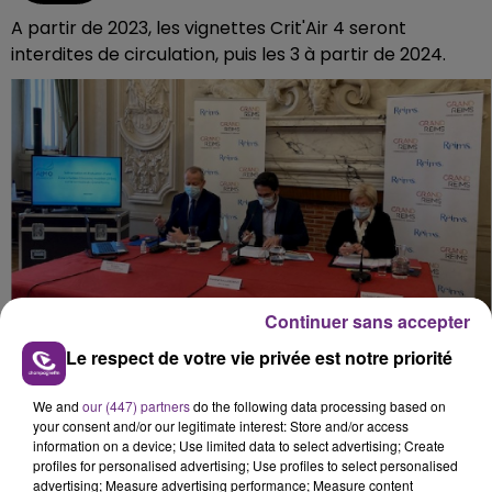
A partir de 2023, les vignettes Crit'Air 4 seront
interdites de circulation, puis les 3 à partir de 2024.
Continuer sans accepter
Le respect de votre vie privée est notre priorité
Ces futures mesures de protection de
We and
our (447) partners
do the following data processing based on
l'environnement seront soumises à une consultation
your consent and/or our legitimate interest: Store and/or access
publique, du 15 février au 7 mars.
information on a device; Use limited data to select advertising; Create
profiles for personalised advertising; Use profiles to select personalised
Les collectivités veulent les faire passer en douceur,
advertising; Measure advertising performance; Measure content