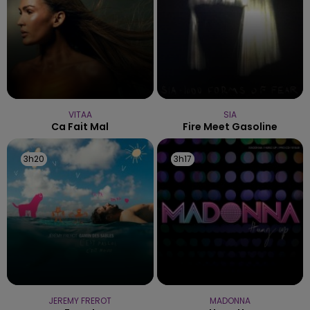
VITAA
SIA
Ca Fait Mal
Fire Meet Gasoline
3h20
3h20
3h17
3h17
JEREMY FREROT
MADONNA