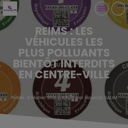
REIMS : LES
VÉHICULES LES
PLUS POLLUANTS
BIENTÔT INTERDITS
EN CENTRE-VILLE
Publié : 9 février 2021 à 10h38 par Housnat SALIM