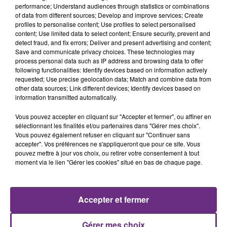
explique Catherine Vautrin, la présidente du Grand
performance; Understand audiences through statistics or combinations
of data from different sources; Develop and improve services; Create
Reims.
profiles to personalise content; Use profiles to select personalised
content; Use limited data to select content; Ensure security, prevent and
Consultation publique
detect fraud, and fix errors; Deliver and present advertising and content;
Save and communicate privacy choices. These technologies may
process personal data such as IP address and browsing data to offer
following functionalities: Identify devices based on information actively
requested; Use precise geolocation data; Match and combine data from
Consultation Publique Reims
other data sources; Link different devices; Identify devices based on
information transmitted automatically.
FIL D'ACTUS
Vous pouvez accepter en cliquant sur "Accepter et fermer", ou affiner en
sélectionnant les finalités et/ou partenaires dans "Gérer mes choix".
Vous pouvez également refuser en cliquant sur "Continuer sans
accepter". Vos préférences ne s'appliqueront que pour ce site. Vous
pouvez mettre à jour vos choix, ou retirer votre consentement à tout
moment via le lien "Gérer les cookies" situé en bas de chaque page.
Accepter et fermer
LA CENTRALE NUCLÉAIRE DE CHOOZ
Gérer mes choix