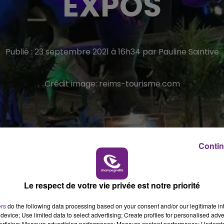
EXPOS
Publié : 23 septembre 2021 à 16h34 par Pauline Saintive
Crédit image:
reims-tourisme.com
Contin
 et dimanche 26 septembre !
Le respect de votre vie privée est notre priorité
e week-end : "Le monde des dinosaures" à découvrir au
ers
do the following data processing based on your consent and/or our legitimate int
device; Use limited data to select advertising; Create profiles for personalised adver
més et un tyrannosaure taille réelle !
vertising; Measure advertising performance; Measure content performance; Unders