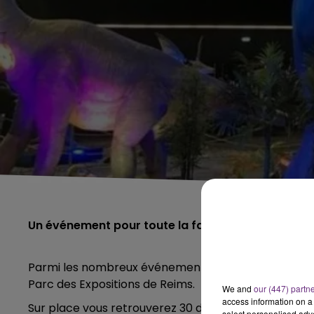
Un événement pour toute la famille ce samedi 25
Parmi les nombreux événements prévus en région c
Parc des Expositions de Reims.
We and
our (447) partn
access information on a 
Sur place vous retrouverez
30 dinosaures dont 13 ani
select personalised ad