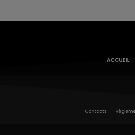
nucléaire ardennaise est à l'arrêt. Une situation
justifiée par la sécheresse intense qui est
toujours présente.
ACCUEIL
Contacts
Règleme