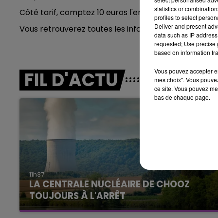
14h00 - 15h00
statistics or combinatio
Côté tarif, comptez 10 euros l'entrée. C'est gratuit 
LA RADIO POP
profiles to select person
Deliver and present adv
Vous retrouverez toutes les informations
ICI
.
data such as IP address 
requested; Use precise g
based on information tra
Vous pouvez accepter en 
FIL D'ACTU
mes choix". Vous pouvez
ce site. Vous pouvez met
bas de chaque page.
11h37
LA CENTRALE NUCLÉAIRE DE CHOOZ
15h00 - 19h00
TOUJOURS À L'ARRÊT
Le Club Champagne FM
Cela fait déjà une semaine que la centrale