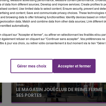
15h00 - 19h00
ns of data from different sources; Develop and improve services; Create profiles to 
pour les moins de 3 ans.
LE CLUB CHAMPAGNE FM
alised content; Use limited data to select content; Ensure security, prevent and detect
ertising and content; Save and communicate privacy choices. These technologies
and browsing data to offer following functionalities: Identify devices based on infor
eolocation data; Match and combine data from other data sources; Link different de
nsmitted automatically.
cliquant sur "Accepter et fermer", ou affiner en sélectionnant les finalités et/ou pa
 également refuser en cliquant sur "Continuer sans accepter". Vos préférences ne 
tre à jour vos choix, ou retirer votre consentement à tout moment via le lien "Gérer 
Gérer mes choix
Accepter et fermer
10h16
LE MAGASIN JOUÉCLUB DE REIMS FERME
19h00 - 19h15
SES PORTES
LA POP MACHINE - CHAMPAGNE FM
C'était l'une des institutions du centre-ville