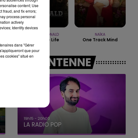
19h00 - 19h15
personalise content; Use
LA POP MACHINE - CHAMPAGNE FM
 fraud, and fix errors;
 may process personal
mation actively
vices; Identify devices
AMY MACDONALD
NAÏKA
This Is The Life
One Track Mind
rtenaires dans "Gérer
s'appliqueront que pour
les cookies" situé en
A L'ANTENNE
19h15 - 20h00
LA RADIO POP