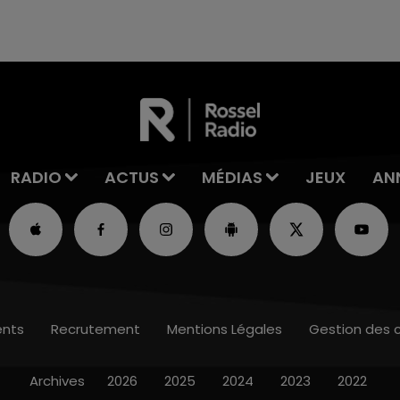
rémois. Le magasin JouéClub est contraint de
fermer ses portes.
RADIO
ACTUS
MÉDIAS
JEUX
AN
nts
Recrutement
Mentions Légales
Gestion des 
Archives
2026
2025
2024
2023
2022