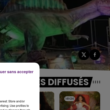
uer sans accepter
TITRES DIFFUSÉS
14h38
14h38
14h34
14h34
erest: Store and/or
tising; Use profiles to
tand audiences through