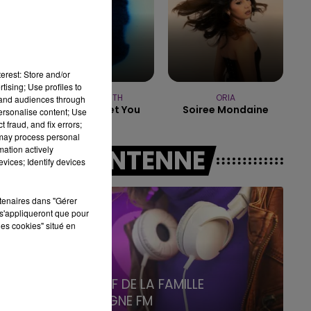
19h15 - 20h00
LA RADIO POP
erest: Store and/or
tising; Use profiles to
MYLES SMITH
ORIA
tand audiences through
Nice To Meet You
Soiree Mondaine
personalise content; Use
 fraud, and fix errors;
 may process personal
mation actively
A L'ANTENNE
vices; Identify devices
rtenaires dans "Gérer
s'appliqueront que pour
les cookies" situé en
5h00 - 6h00
LE BEST OF DE LA FAMILLE
CHAMPAGNE FM