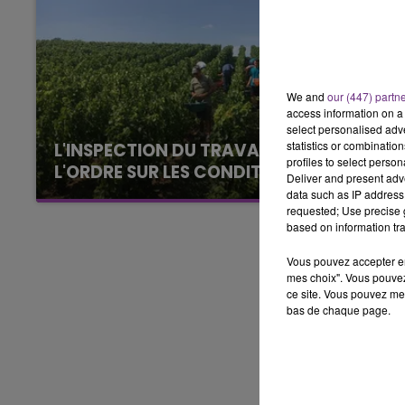
15h00 - 19h00
LE CLUB CHAMPAGNE FM
We and
our (447) partn
access information on a 
select personalised ad
statistics or combinatio
L'INSPECTION DU TRAVAIL RAPPELLE À
profiles to select person
L'ORDRE SUR LES CONDITIONS DE...
Deliver and present adv
Alors que les dates de début des vendange
data such as IP address 
requested; Use precise g
2026 s'est avéré être plus précoce que prévu,
based on information tra
l'inspection du Travail en profite pour rappeler
les conditions de...
Vous pouvez accepter en 
mes choix". Vous pouvez
ce site. Vous pouvez met
bas de chaque page.
19h00 - 19h15
FM
LA POP MACHINE - CHAMPAG