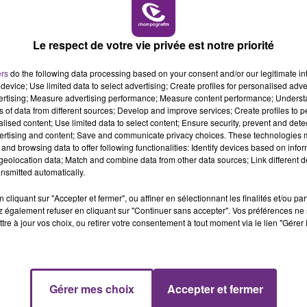
19h00 - 19h15
LA POP MACHINE - CHAMPAGNE FM
Le respect de votre vie privée est notre priorité
ers
do the following data processing based on your consent and/or our legitimate int
device; Use limited data to select advertising; Create profiles for personalised adver
vertising; Measure advertising performance; Measure content performance; Unders
ns of data from different sources; Develop and improve services; Create profiles to 
UN FEU DE REMORQUE BLOQUE LA
alised content; Use limited data to select content; Ensure security, prevent and detect
CIRCULATION DANS LES ARDENNES
ertising and content; Save and communicate privacy choices. These technologies
Un feu de remorque s'est déclaré ce mercredi
and browsing data to offer following functionalities: Identify devices based on infor
eolocation data; Match and combine data from other data sources; Link different de
en fin de matinée sur l'A34.
nsmitted automatically.
cliquant sur "Accepter et fermer", ou affiner en sélectionnant les finalités et/ou pa
 également refuser en cliquant sur "Continuer sans accepter". Vos préférences ne 
tre à jour vos choix, ou retirer votre consentement à tout moment via le lien "Gérer 
19h15 - 20h00
Gérer mes choix
Accepter et fermer
NE FM
LA RADIO POP