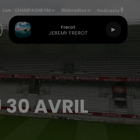
Live :
CHAMPAGNE FM
Webradios
Podcasts
Frerot
JEREMY FREROT
 30 AVRIL