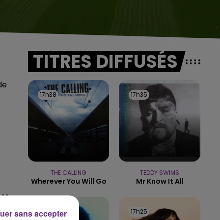
TITRES DIFFUSÉS
de
17h38
17h38
17h35
17h35
THE CALLING
TEDDY SWIMS
Wherever You Will Go
Mr Know It All
17h28
17h28
17h25
17h25
uer sans accepter