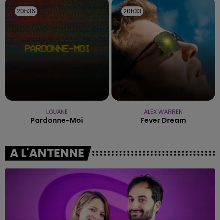
20h36
20h36
20h33
20h33
LOUANE
ALEX WARREN
Pardonne-Moi
Fever Dream
A L'ANTENNE