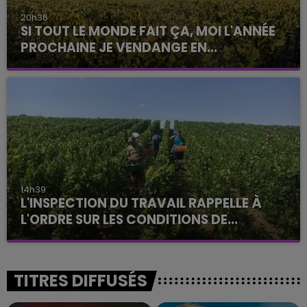
20h36
SI TOUT LE MONDE FAIT ÇA, MOI L'ANNÉE
PROCHAINE JE VENDANGE EN...
La vendange en Champagne a débuté ce jeudi 6
août dans la commune de Montgueux (Aube). Du
jamais vu !
14h39
L'INSPECTION DU TRAVAIL RAPPELLE À
L'ORDRE SUR LES CONDITIONS DE...
Alors que les dates de début des vendange 2026
s'est avéré être plus précoce que prévu,
l'inspection du Travail en profite pour rappeler
TITRES DIFFUSÉS
les conditions de...