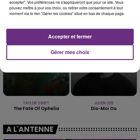
accepter". Vos préférences ne s'appliqueront que pour ce site. Vous
pouvez mettre à jour vos choix, ou retirer votre consentement à tout
moment via le lien "Gérer les cookies" situé en bas de chaque page.
MADILYN BAILEY
JENNIFER LOPEZ & DAVID GUETTA
Titanium
Save Me Tonight
Accepter et fermer
12h16
12h16
12h09
12h09
Gérer mes choix
TAYLOR SWIFT
JULIEN LIEB
The Fate Of Ophelia
Dis-Moi Ou
A L'ANTENNE