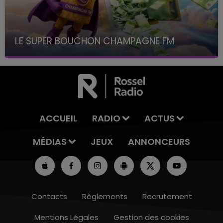
LE SUPER BOUCHON CHAMPAGNE FM
avec La Famille Champagne FM, à 8H10
ACCUEIL
RADIO
ACTUS
MÉDIAS
JEUX
ANNONCEURS
Contacts
Règlements
Recrutement
Mentions Légales
Gestion des cookies