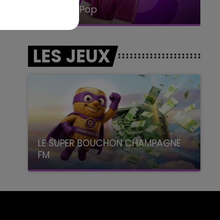
Le Club Champagne FM
LES JEUX
LE SUPER BOUCHON CHAMPAGNE
FM
avec La Famille Champagne FM, à 8H10