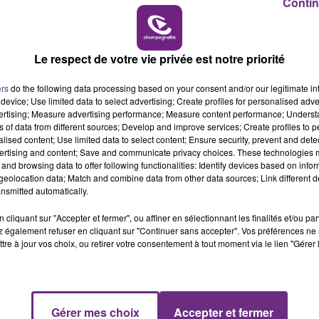
Contin
6h00 - 10h00
LA FAMILLE
Le respect de votre vie privée est notre priorité
LE MAGASIN JOUÉCLUB DE REIMS FERME
SES PORTES
ers
do the following data processing based on your consent and/or our legitimate int
C'était l'une des institutions du centre-ville
device; Use limited data to select advertising; Create profiles for personalised adver
vertising; Measure advertising performance; Measure content performance; Unders
rémois. Le magasin JouéClub est contraint de
ns of data from different sources; Develop and improve services; Create profiles to 
fermer ses portes.
alised content; Use limited data to select content; Ensure security, prevent and detect
ertising and content; Save and communicate privacy choices. These technologies
and browsing data to offer following functionalities: Identify devices based on infor
eolocation data; Match and combine data from other data sources; Link different de
nsmitted automatically.
cliquant sur "Accepter et fermer", ou affiner en sélectionnant les finalités et/ou pa
 également refuser en cliquant sur "Continuer sans accepter". Vos préférences ne 
tre à jour vos choix, ou retirer votre consentement à tout moment via le lien "Gérer 
Gérer mes choix
Accepter et fermer
14h00 - 15h00