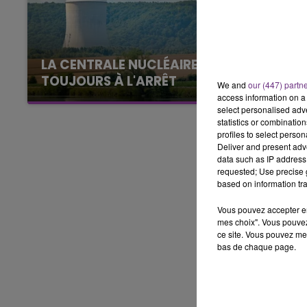
5h00 - 6h00
LE BEST OF DE LA FAMILLE
CHAMPAGNE FM
LA CENTRALE NUCLÉAIRE DE CHOOZ
TOUJOURS À L'ARRÊT
We and
our (447) partn
Cela fait déjà une semaine que la centrale
access information on a 
select personalised ad
nucléaire ardennaise est à l'arrêt. Une situation
statistics or combinatio
justifiée par la sécheresse intense qui est
profiles to select person
toujours présente.
Deliver and present adv
data such as IP address 
requested; Use precise g
based on information tra
Vous pouvez accepter en 
mes choix". Vous pouvez
ce site. Vous pouvez met
bas de chaque page.
10h00 - 14h00