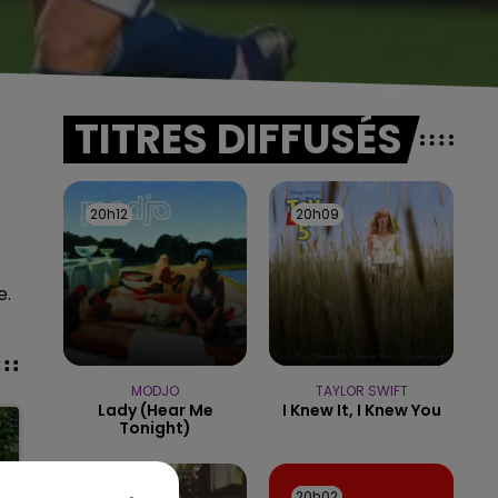
TITRES DIFFUSÉS
20h12
20h12
20h09
20h09
e.
MODJO
TAYLOR SWIFT
Lady (hear Me
I Knew It, I Knew You
Tonight)
20h05
20h05
20h02
20h02