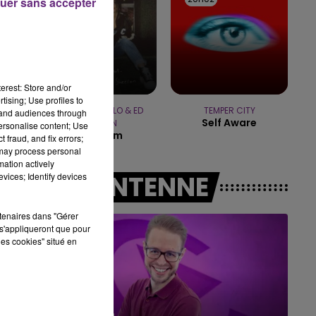
uer sans accepter
10h00 - 14h00
LE TICKET DE CAISSE
erest: Store and/or
tising; Use profiles to
CAMILA CABELLO & ED
TEMPER CITY
tand audiences through
Self Aware
SHEERAN
personalise content; Use
Bam Bam
 fraud, and fix errors;
 may process personal
mation actively
A L'ANTENNE
vices; Identify devices
rtenaires dans "Gérer
s'appliqueront que pour
les cookies" situé en
15h00 - 19h00