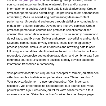
rémois. Le magasin JouéClub est contraint de
your consent and/or our legitimate interest: Store and/or access
information on a device; Use limited data to select advertising; Create
fermer ses portes.
TITRES DIFFUSÉS
profiles for personalised advertising; Use profiles to select personalised
advertising; Measure advertising performance; Measure content
performance; Understand audiences through statistics or combinations
of data from different sources; Develop and improve services; Create
19h20
19h20
19h12
19h12
profiles to personalise content; Use profiles to select personalised
content; Use limited data to select content; Ensure security, prevent and
detect fraud, and fix errors; Deliver and present advertising and content;
Save and communicate privacy choices. These technologies may
process personal data such as IP address and browsing data to offer
following functionalities: Identify devices based on information actively
requested; Use precise geolocation data; Match and combine data from
other data sources; Link different devices; Identify devices based on
information transmitted automatically.
Vous pouvez accepter en cliquant sur "Accepter et fermer", ou affiner en
ALEX WARREN
OPHELIE WINTER
sélectionnant les finalités et/ou partenaires dans "Gérer mes choix".
Fever Dream
Dieu M'a Donne La Foi
Vous pouvez également refuser en cliquant sur "Continuer sans
accepter". Vos préférences ne s'appliqueront que pour ce site. Vous
pouvez mettre à jour vos choix, ou retirer votre consentement à tout
19h08
19h08
19h04
19h04
moment via le lien "Gérer les cookies" situé en bas de chaque page.