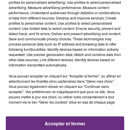
profiles for personalised advertising; Use profiles to select personalised
advertising; Measure advertising performance; Measure content
8h11
8h11
8h08
8h08
performance; Understand audiences through statistics or combinations
of data from different sources; Develop and improve services; Create
profiles to personalise content; Use profiles to select personalised
content; Use limited data to select content; Ensure security, prevent and
detect fraud, and fix errors; Deliver and present advertising and content;
Save and communicate privacy choices. These technologies may
process personal data such as IP address and browsing data to offer
following functionalities: Identify devices based on information actively
requested; Use precise geolocation data; Match and combine data from
other data sources; Link different devices; Identify devices based on
information transmitted automatically.
KYO
TAME IMPALA & JENNIE
Le Graal
Dracula
Vous pouvez accepter en cliquant sur "Accepter et fermer", ou affiner en
sélectionnant les finalités et/ou partenaires dans "Gérer mes choix".
8h03
8h03
8h00
8h00
Vous pouvez également refuser en cliquant sur "Continuer sans
accepter". Vos préférences ne s'appliqueront que pour ce site. Vous
pouvez mettre à jour vos choix, ou retirer votre consentement à tout
moment via le lien "Gérer les cookies" situé en bas de chaque page.
Accepter et fermer