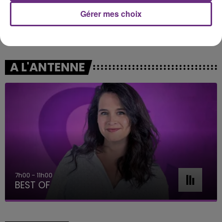
Gérer mes choix
ROBBIE WILLIAMS
JENNIFER LOPEZ & DAVID GUETTA
Angels
Save Me Tonight
A L'ANTENNE
11h00 - 16h00
Le week-end Champagne FM