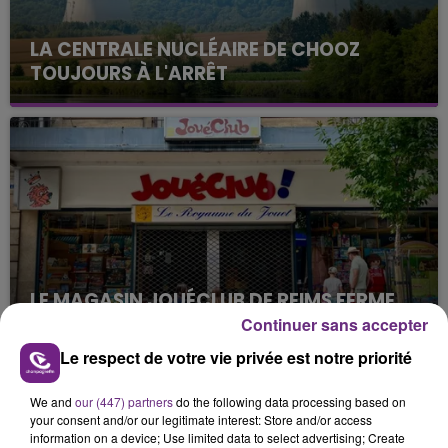
LA CENTRALE NUCLÉAIRE DE CHOOZ
TOUJOURS À L'ARRÊT
Cela fait déjà une semaine que la centrale
nucléaire ardennaise est à l'arrêt. Une situation
justifiée par la sécheresse intense qui est toujours
présente.
LE MAGASIN JOUÉCLUB DE REIMS FERME
SES PORTES
Continuer sans accepter
C'était l'une des institutions du centre-ville
Le respect de votre vie privée est notre priorité
rémois. Le magasin JouéClub est contraint de
fermer ses portes.
We and
our (447) partners
do the following data processing based on
TITRES DIFFUSÉS
your consent and/or our legitimate interest: Store and/or access
information on a device; Use limited data to select advertising; Create