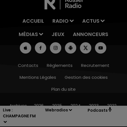
ACCUEIL
RADIO
ACTUS
MÉDIAS
JEUX
ANNONCEURS
Contacts
Règlements
Recrutement
Mentions Légales
Gestion des cookies
Plan du site
19h00 - 19h15
LA POP MACHINE - CHAMPAGNE FM
Archives
2026
2025
2024
2023
2022
Live :
Webradios
Podcasts
CHAMPAGNE FM