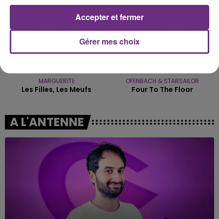
Accepter et fermer
Gérer mes choix
MARGUERITE
OFENBACH & STARSAILOR
Les Filles, Les Meufs
Four To The Floor
A L'ANTENNE