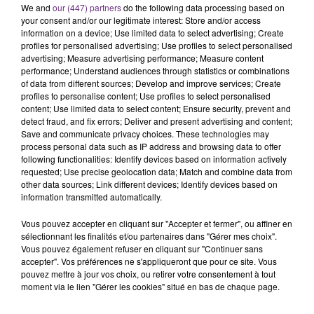
We and
our (447) partners
do the following data processing based on
C'était l'une des institutions du centre-ville
your consent and/or our legitimate interest: Store and/or access
rémois. Le magasin JouéClub est contraint de
information on a device; Use limited data to select advertising; Create
fermer ses portes.
profiles for personalised advertising; Use profiles to select personalised
TITRES DIFFUSÉS
advertising; Measure advertising performance; Measure content
performance; Understand audiences through statistics or combinations
of data from different sources; Develop and improve services; Create
profiles to personalise content; Use profiles to select personalised
14h21
14h21
14h19
14h19
content; Use limited data to select content; Ensure security, prevent and
detect fraud, and fix errors; Deliver and present advertising and content;
Save and communicate privacy choices. These technologies may
process personal data such as IP address and browsing data to offer
following functionalities: Identify devices based on information actively
requested; Use precise geolocation data; Match and combine data from
other data sources; Link different devices; Identify devices based on
information transmitted automatically.
Vous pouvez accepter en cliquant sur "Accepter et fermer", ou affiner en
sélectionnant les finalités et/ou partenaires dans "Gérer mes choix".
STROMAE
ALEX WARREN
Vous pouvez également refuser en cliquant sur "Continuer sans
Papaoutai
Fever Dream
accepter". Vos préférences ne s'appliqueront que pour ce site. Vous
pouvez mettre à jour vos choix, ou retirer votre consentement à tout
moment via le lien "Gérer les cookies" situé en bas de chaque page.
14h15
14h15
14h07
14h07