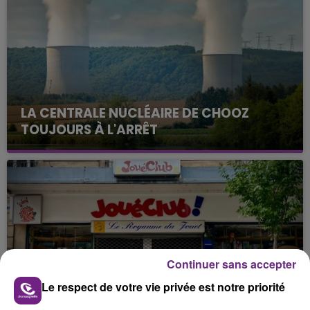
LA CENTRALE NUCLÉAIRE DE CHOOZ
TOUJOURS À L'ARRÊT
Cela fait déjà une semaine que la centrale
nucléaire ardennaise est à l'arrêt. Une situation
justifiée par la sécheresse intense qui est toujours
présente.
Continuer sans accepter
LE MAGASIN JOUÉCLUB DE REIMS FERME
Le respect de votre vie privée est notre priorité
SES PORTES