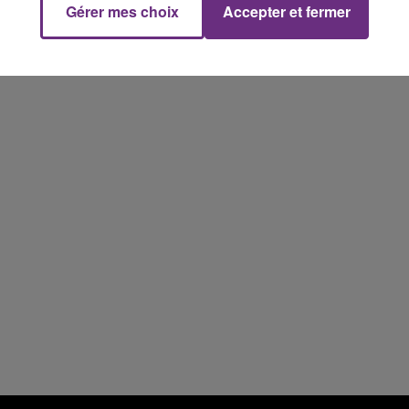
Gérer mes choix
Accepter et fermer
10h00 - 14h00
LE TICKET DE CAISSE