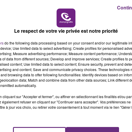
6h00 - 10h00
Contin
LA FAMILLE
Le respect de votre vie privée est notre priorité
ers
do the following data processing based on your consent and/or our legitimate int
device; Use limited data to select advertising; Create profiles for personalised adver
vertising; Measure advertising performance; Measure content performance; Unders
ns of data from different sources; Develop and improve services; Create profiles to 
alised content; Use limited data to select content; Ensure security, prevent and detect
VENEZ FÊTER CE WEEK-END
ertising and content; Save and communicate privacy choices. These technologies
L'ANNIVERSAIRE DE WOINIC
and browsing data to offer following functionalities: Identify devices based on infor
eolocation data; Match and combine data from other data sources; Link different de
Ce samedi 8 août sera un grand jour :
nsmitted automatically.
l'anniversaire du plus gros sanglier du monde.
Une fête est donc organisée et vous êtes tous
cliquant sur "Accepter et fermer", ou affiner en sélectionnant les finalités et/ou pa
 également refuser en cliquant sur "Continuer sans accepter". Vos préférences ne 
conviés !
tre à jour vos choix, ou retirer votre consentement à tout moment via le lien "Gérer 