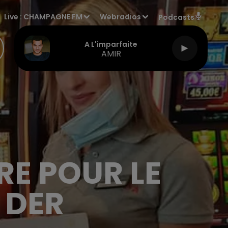
Live :
CHAMPAGNE FM
Webradios
Podcasts
A L'imparfaite
AMIR
E POUR LE
 DER