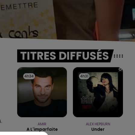
TITRES DIFFUSÉS
4h34
4h34
4h31
4h31
.
AMIR
ALEX HEPBURN
A L'imparfaite
Under