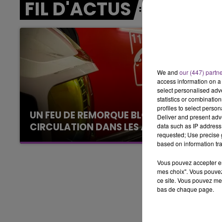
FIL D'ACTUS
LE BEST OF DE LA FAMILLE
CHAMPAGNE FM
We and
our (447) partn
access information on a 
select personalised ad
statistics or combinatio
profiles to select person
UN FEU DE REMORQUE BLOQUE LA
Deliver and present adv
CIRCULATION DANS LES ARDENNES
data such as IP address 
requested; Use precise g
Un feu de remorque s'est déclaré ce mercredi
based on information tra
en fin de matinée sur l'A34.
Vous pouvez accepter en 
mes choix". Vous pouvez
ce site. Vous pouvez met
bas de chaque page.