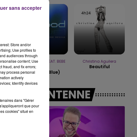
10h00 - 14h00
uer sans accepter
LE TICKET DE CAISSE
4h28
4h28
4h24
4h24
erest: Store and/or
tising; Use profiles to
tand audiences through
personalise content; Use
DAVID GUETTA FEAT. BEBE
Christina Aguilera
Beautiful
 fraud, and fix errors;
REXHA
I'm Good (blue)
 may process personal
mation actively
vices; Identify devices
A L'ANTENNE
rtenaires dans "Gérer
s'appliqueront que pour
les cookies" situé en