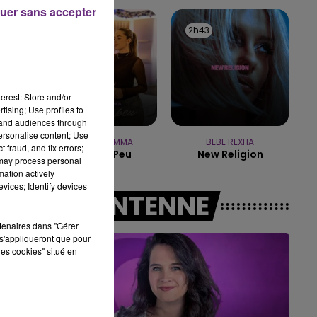
16h00 - 20h00
uer sans accepter
LE WEEK-END CHAMPAGNE FM
2h46
2h46
2h43
2h43
erest: Store and/or
tising; Use profiles to
tand audiences through
personalise content; Use
JUNGELI & EMMA
BEBE REXHA
 fraud, and fix errors;
Juste Un Peu
New Religion
 may process personal
mation actively
vices; Identify devices
A L'ANTENNE
rtenaires dans "Gérer
s'appliqueront que pour
les cookies" situé en