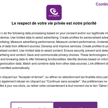
11h00 - 16h00
Contin
LE WEEK-END CHAMPAGNE FM
Le respect de votre vie privée est notre priorité
ers
do the following data processing based on your consent and/or our legitimate int
device; Use limited data to select advertising; Create profiles for personalised adver
vertising; Measure advertising performance; Measure content performance; Unders
ns of data from different sources; Develop and improve services; Create profiles to 
alised content; Use limited data to select content; Ensure security, prevent and detect
ertising and content; Save and communicate privacy choices. These technologies
and browsing data to offer following functionalities: Identify devices based on infor
LE MAGASIN JOUÉCLUB DE REIMS FERME
eolocation data; Match and combine data from other data sources; Link different de
SES PORTES
nsmitted automatically.
C'était l'une des institutions du centre-ville
cliquant sur "Accepter et fermer", ou affiner en sélectionnant les finalités et/ou pa
rémois. Le magasin JouéClub est contraint de
 également refuser en cliquant sur "Continuer sans accepter". Vos préférences ne 
tre à jour vos choix, ou retirer votre consentement à tout moment via le lien "Gérer 
fermer ses portes.