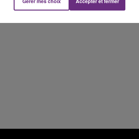
Gérer mes choix
Accepter et fermer
16h00 - 20h00
FM
Le Week-end Champagne FM