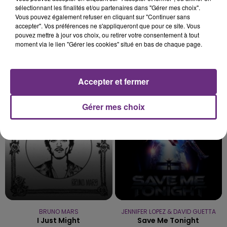
sélectionnant les finalités et/ou partenaires dans "Gérer mes choix".
Vous pouvez également refuser en cliquant sur "Continuer sans
accepter". Vos préférences ne s'appliqueront que pour ce site. Vous
pouvez mettre à jour vos choix, ou retirer votre consentement à tout
moment via le lien "Gérer les cookies" situé en bas de chaque page.
Lukas Graham
ORIA
Accepter et fermer
7 Years
Soiree Mondaine
Gérer mes choix
10h37
10h37
10h34
10h34
BRUNO MARS
JENNIFER LOPEZ & DAVID GUETTA
I Just Might
Save Me Tonight