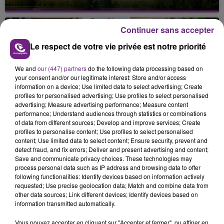
Cela fait déjà une semaine que la centrale
nucléaire ardennaise est à l'arrêt. Une situation
Continuer sans accepter
justifiée par la sécheresse intense qui est toujours
présente.
Le respect de votre vie privée est notre priorité
We and
our (447) partners
do the following data processing based on
your consent and/or our legitimate interest: Store and/or access
information on a device; Use limited data to select advertising; Create
profiles for personalised advertising; Use profiles to select personalised
advertising; Measure advertising performance; Measure content
LE MAGASIN JOUÉCLUB DE REIMS FERME
performance; Understand audiences through statistics or combinations
SES PORTES
of data from different sources; Develop and improve services; Create
profiles to personalise content; Use profiles to select personalised
C'était l'une des institutions du centre-ville
content; Use limited data to select content; Ensure security, prevent and
rémois. Le magasin JouéClub est contraint de
detect fraud, and fix errors; Deliver and present advertising and content;
fermer ses portes.
Save and communicate privacy choices. These technologies may
TITRES DIFFUSÉS
process personal data such as IP address and browsing data to offer
following functionalities: Identify devices based on information actively
requested; Use precise geolocation data; Match and combine data from
other data sources; Link different devices; Identify devices based on
10h44
10h44
10h41
10h41
information transmitted automatically.
Vous pouvez accepter en cliquant sur "Accepter et fermer", ou affiner en