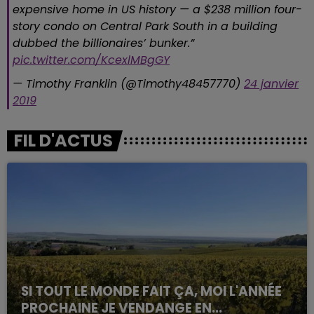
expensive home in US history — a $238 million four-
story condo on Central Park South in a building
dubbed the billionaires’ bunker.”
pic.twitter.com/KcexlMBgGY
— Timothy Franklin (@Timothy48457770)
24 janvier
2019
FIL D'ACTUS
SI TOUT LE MONDE FAIT ÇA, MOI L'ANNÉE
PROCHAINE JE VENDANGE EN...