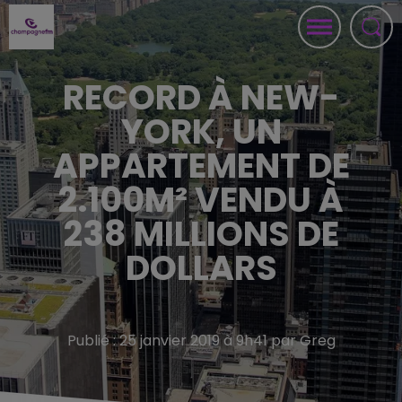
RECORD À NEW-
YORK, UN
APPARTEMENT DE
2.100M² VENDU À
238 MILLIONS DE
DOLLARS
Publié : 25 janvier 2019 à 9h41 par Greg