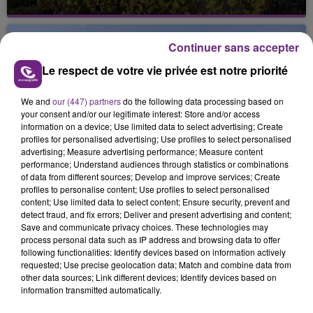
La vendange en Champagne a débuté ce jeudi 6
août dans la commune de Montgueux (Aube). Du
jamais vu !
Continuer sans accepter
Le respect de votre vie privée est notre priorité
We and
our (447) partners
do the following data processing based on
your consent and/or our legitimate interest: Store and/or access
information on a device; Use limited data to select advertising; Create
profiles for personalised advertising; Use profiles to select personalised
L'INSPECTION DU TRAVAIL RAPPELLE À
advertising; Measure advertising performance; Measure content
performance; Understand audiences through statistics or combinations
L'ORDRE SUR LES CONDITIONS DE...
of data from different sources; Develop and improve services; Create
Alors que les dates de début des vendange 2026
profiles to personalise content; Use profiles to select personalised
s'est avéré être plus précoce que prévu,
content; Use limited data to select content; Ensure security, prevent and
detect fraud, and fix errors; Deliver and present advertising and content;
l'inspection du Travail en profite pour rappeler
TITRES DIFFUSÉS
Save and communicate privacy choices. These technologies may
les conditions de...
process personal data such as IP address and browsing data to offer
following functionalities: Identify devices based on information actively
requested; Use precise geolocation data; Match and combine data from
6h46
6h46
6h43
6h43
other data sources; Link different devices; Identify devices based on
information transmitted automatically.