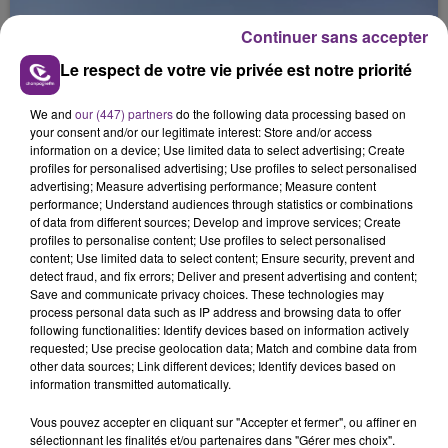
jamais vu !
Continuer sans accepter
Le respect de votre vie privée est notre priorité
We and
our (447) partners
do the following data processing based on
your consent and/or our legitimate interest: Store and/or access
information on a device; Use limited data to select advertising; Create
L'INSPECTION DU TRAVAIL RAPPELLE À
profiles for personalised advertising; Use profiles to select personalised
advertising; Measure advertising performance; Measure content
L'ORDRE SUR LES CONDITIONS DE...
performance; Understand audiences through statistics or combinations
Alors que les dates de début des vendange 2026
of data from different sources; Develop and improve services; Create
profiles to personalise content; Use profiles to select personalised
s'est avéré être plus précoce que prévu,
content; Use limited data to select content; Ensure security, prevent and
l'inspection du Travail en profite pour rappeler
detect fraud, and fix errors; Deliver and present advertising and content;
TITRES DIFFUSÉS
les conditions de...
Save and communicate privacy choices. These technologies may
process personal data such as IP address and browsing data to offer
following functionalities: Identify devices based on information actively
0h30
0h30
0h28
0h28
requested; Use precise geolocation data; Match and combine data from
other data sources; Link different devices; Identify devices based on
information transmitted automatically.
Vous pouvez accepter en cliquant sur "Accepter et fermer", ou affiner en
sélectionnant les finalités et/ou partenaires dans "Gérer mes choix".