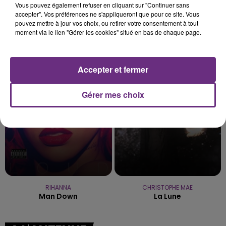
Vous pouvez également refuser en cliquant sur "Continuer sans
accepter". Vos préférences ne s'appliqueront que pour ce site. Vous
pouvez mettre à jour vos choix, ou retirer votre consentement à tout
moment via le lien "Gérer les cookies" situé en bas de chaque page.
TAYLOR SWIFT
PIERRE DE MAERE
I Knew You Were Trouble
Un Jour Je Marierai Un Ange
Accepter et fermer
0h23
0h23
0h20
0h20
Gérer mes choix
RIHANNA
CHRISTOPHE MAE
Man Down
La Lune