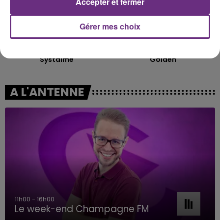
Accepter et fermer
Gérer mes choix
CHRISTOPHE WILLEM
KPOP DEMON HUNTERS
Systaime
Golden
A L'ANTENNE
11h00 - 16h00
Le week-end Champagne FM