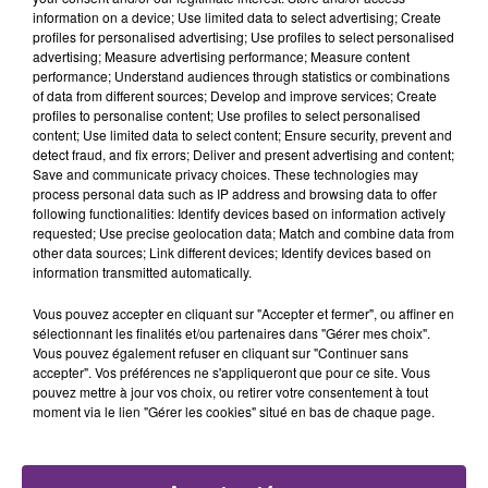
TITRES DIFFUSÉS
information on a device; Use limited data to select advertising; Create
profiles for personalised advertising; Use profiles to select personalised
advertising; Measure advertising performance; Measure content
11h04
11h04
11h02
11h02
performance; Understand audiences through statistics or combinations
of data from different sources; Develop and improve services; Create
profiles to personalise content; Use profiles to select personalised
content; Use limited data to select content; Ensure security, prevent and
detect fraud, and fix errors; Deliver and present advertising and content;
Save and communicate privacy choices. These technologies may
process personal data such as IP address and browsing data to offer
following functionalities: Identify devices based on information actively
requested; Use precise geolocation data; Match and combine data from
other data sources; Link different devices; Identify devices based on
information transmitted automatically.
SHANIA TWAIN
JEREMY FREROT
That Don't Impress Me
Frerot
Vous pouvez accepter en cliquant sur "Accepter et fermer", ou affiner en
Much
sélectionnant les finalités et/ou partenaires dans "Gérer mes choix".
Vous pouvez également refuser en cliquant sur "Continuer sans
accepter". Vos préférences ne s'appliqueront que pour ce site. Vous
10h58
10h58
10h55
10h55
pouvez mettre à jour vos choix, ou retirer votre consentement à tout
moment via le lien "Gérer les cookies" situé en bas de chaque page.