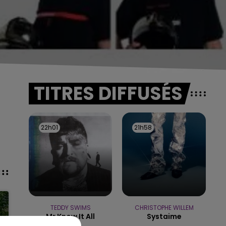
TITRES DIFFUSÉS
22h01
22h01
21h58
21h58
TEDDY SWIMS
CHRISTOPHE WILLEM
Mr Know It All
Systaime