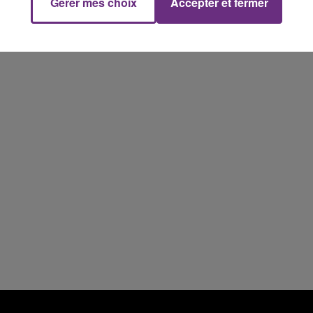
Gérer mes choix
Accepter et fermer
16h00 - 20h00
FM
Le Week-end Champagne FM