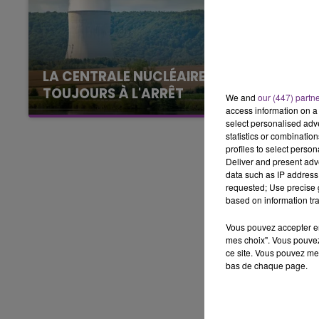
7h00 - 11h00
BEST OF
LA CENTRALE NUCLÉAIRE DE CHOOZ
TOUJOURS À L'ARRÊT
We and
our (447) partn
Cela fait déjà une semaine que la centrale
access information on a 
select personalised ad
nucléaire ardennaise est à l'arrêt. Une situation
statistics or combinatio
justifiée par la sécheresse intense qui est
profiles to select person
toujours présente.
Deliver and present adv
data such as IP address 
requested; Use precise g
based on information tra
Vous pouvez accepter en 
mes choix". Vous pouvez
ce site. Vous pouvez met
bas de chaque page.