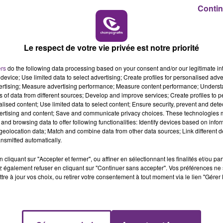
11h00 - 16h00
Contin
LE WEEK-END CHAMPAGNE FM
Le respect de votre vie privée est notre priorité
LE MAGASIN JOUÉCLUB DE REIMS FERME
SES PORTES
ers
do the following data processing based on your consent and/or our legitimate int
C'était l'une des institutions du centre-ville
device; Use limited data to select advertising; Create profiles for personalised adver
vertising; Measure advertising performance; Measure content performance; Unders
rémois. Le magasin JouéClub est contraint de
ns of data from different sources; Develop and improve services; Create profiles to 
fermer ses portes.
alised content; Use limited data to select content; Ensure security, prevent and detect
ertising and content; Save and communicate privacy choices. These technologies
and browsing data to offer following functionalities: Identify devices based on infor
eolocation data; Match and combine data from other data sources; Link different de
nsmitted automatically.
cliquant sur "Accepter et fermer", ou affiner en sélectionnant les finalités et/ou pa
 également refuser en cliquant sur "Continuer sans accepter". Vos préférences ne 
tre à jour vos choix, ou retirer votre consentement à tout moment via le lien "Gérer 