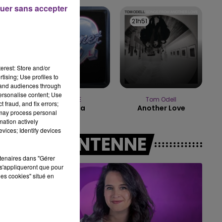
16h00 - 20h00
uer sans accepter
LE WEEK-END CHAMPAGNE FM
21h55
21h55
21h51
21h51
erest: Store and/or
tising; Use profiles to
tand audiences through
personalise content; Use
KATSEYE
Tom Odell
 fraud, and fix errors;
Gabriela
Another Love
 may process personal
mation actively
vices; Identify devices
A L'ANTENNE
rtenaires dans "Gérer
s'appliqueront que pour
les cookies" situé en