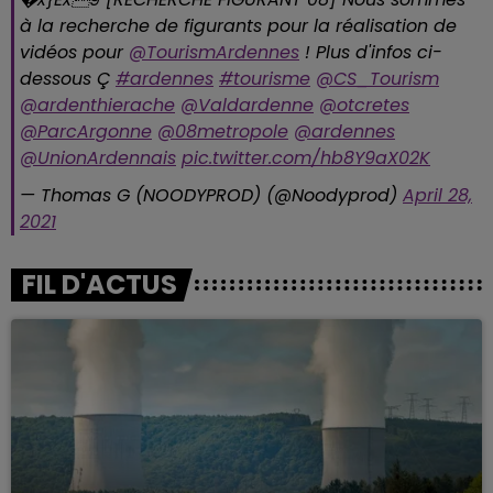
à la recherche de figurants pour la réalisation de
vidéos pour
@TourismArdennes
! Plus d'infos ci-
dessous Ç️
#ardennes
#tourisme
@CS_Tourism
@ardenthierache
@Valdardenne
@otcretes
@ParcArgonne
@08metropole
@ardennes
@UnionArdennais
pic.twitter.com/hb8Y9aX02K
— Thomas G (NOODYPROD) (@Noodyprod)
April 28,
2021
FIL D'ACTUS