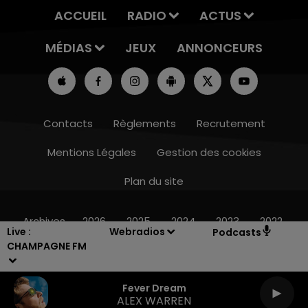
ACCUEIL
RADIO
ACTUS
MÉDIAS
JEUX
ANNONCEURS
Contacts
Règlements
Recrutement
Mentions Légales
Gestion des cookies
5h00 - 6h00
LE BEST OF DE LA FAMILLE 
Plan du site
FM
Archives
2026
2025
2024
2023
2022
Live :
Webradios
Podcasts
CHAMPAGNE FM
Fever Dream
ALEX WARREN