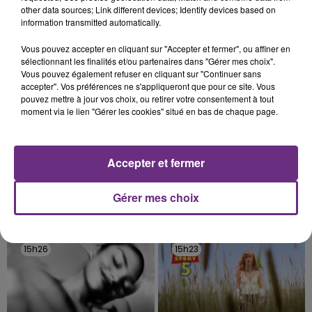
other data sources; Link different devices; Identify devices based on
TITRES DIFFUSÉS
information transmitted automatically.
Vous pouvez accepter en cliquant sur "Accepter et fermer", ou affiner en
sélectionnant les finalités et/ou partenaires dans "Gérer mes choix".
15h36
15h36
15h29
15h29
Vous pouvez également refuser en cliquant sur "Continuer sans
accepter". Vos préférences ne s'appliqueront que pour ce site. Vous
pouvez mettre à jour vos choix, ou retirer votre consentement à tout
moment via le lien "Gérer les cookies" situé en bas de chaque page.
Accepter et fermer
Gérer mes choix
ALEX WARREN
TRYO
Fever Dream
La Traversee
15h26
15h26
15h23
15h23