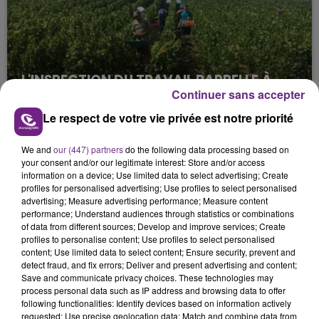
L'INSPECTION DU TRAVAIL RAPPELLE À
Continuer sans accepter
L'ORDRE SUR LES CONDITIONS DE...
Alors que les dates de début des vendange 2026
Le respect de votre vie privée est notre priorité
s'est avéré être plus précoce que prévu,
l'inspection du Travail en profite pour rappeler
We and
our (447) partners
do the following data processing based on
your consent and/or our legitimate interest: Store and/or access
les conditions de...
information on a device; Use limited data to select advertising; Create
profiles for personalised advertising; Use profiles to select personalised
advertising; Measure advertising performance; Measure content
performance; Understand audiences through statistics or combinations
of data from different sources; Develop and improve services; Create
profiles to personalise content; Use profiles to select personalised
content; Use limited data to select content; Ensure security, prevent and
UN FEU DE REMORQUE BLOQUE LA
detect fraud, and fix errors; Deliver and present advertising and content;
CIRCULATION DANS LES ARDENNES
Save and communicate privacy choices. These technologies may
process personal data such as IP address and browsing data to offer
Un feu de remorque s'est déclaré ce mercredi en
following functionalities: Identify devices based on information actively
fin de matinée sur l'A34.
requested; Use precise geolocation data; Match and combine data from