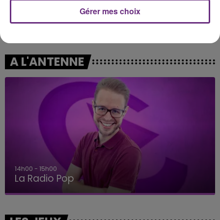
Gérer mes choix
TAYLOR SWIFT
Rema
I Knew It, I Knew You
Calm Down
A L'ANTENNE
14h00 - 15h00
La Radio Pop