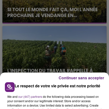
SI TOUT LE MONDE FAIT ÇA, MOI L'ANNÉE
PROCHAINE JE VENDANGE EN...
La vendange en Champagne a débuté ce jeudi 6
août dans la commune de Montgueux (Aube). Du
jamais vu !
L'INSPECTION DU TRAVAIL RAPPELLE À
L'ORDRE SUR LES CONDITIONS DE...
Continuer sans accepter
Alors que les dates de début des vendange 2026
Le respect de votre vie privée est notre priorité
s'est avéré être plus précoce que prévu,
l'inspection du Travail en profite pour rappeler
TITRES DIFFUSÉS
We and
our (447) partners
do the following data processing based on
les conditions de...
your consent and/or our legitimate interest: Store and/or access
information on a device; Use limited data to select advertising; Create