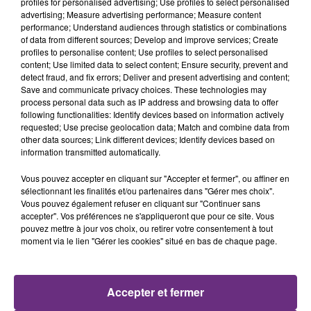
profiles for personalised advertising; Use profiles to select personalised
21h26
21h26
21h23
21h23
advertising; Measure advertising performance; Measure content
performance; Understand audiences through statistics or combinations
of data from different sources; Develop and improve services; Create
profiles to personalise content; Use profiles to select personalised
content; Use limited data to select content; Ensure security, prevent and
detect fraud, and fix errors; Deliver and present advertising and content;
Save and communicate privacy choices. These technologies may
process personal data such as IP address and browsing data to offer
following functionalities: Identify devices based on information actively
requested; Use precise geolocation data; Match and combine data from
other data sources; Link different devices; Identify devices based on
information transmitted automatically.
BENSON BOONE
KYO
The Time Of My Life
Je Cours
Vous pouvez accepter en cliquant sur "Accepter et fermer", ou affiner en
sélectionnant les finalités et/ou partenaires dans "Gérer mes choix".
21h20
21h20
21h17
21h17
Vous pouvez également refuser en cliquant sur "Continuer sans
accepter". Vos préférences ne s'appliqueront que pour ce site. Vous
pouvez mettre à jour vos choix, ou retirer votre consentement à tout
moment via le lien "Gérer les cookies" situé en bas de chaque page.
Accepter et fermer