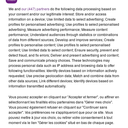
LE MAGASIN JOUÉCLUB DE REIMS FERME
SES PORTES
We and
our (447) partners
do the following data processing based on
your consent and/or our legitimate interest: Store and/or access
C'était l'une des institutions du centre-ville
information on a device; Use limited data to select advertising; Create
rémois. Le magasin JouéClub est contraint de
profiles for personalised advertising; Use profiles to select personalised
fermer ses portes.
advertising; Measure advertising performance; Measure content
TITRES DIFFUSÉS
performance; Understand audiences through statistics or combinations
of data from different sources; Develop and improve services; Create
profiles to personalise content; Use profiles to select personalised
content; Use limited data to select content; Ensure security, prevent and
12h50
12h50
12h46
12h46
detect fraud, and fix errors; Deliver and present advertising and content;
Save and communicate privacy choices. These technologies may
process personal data such as IP address and browsing data to offer
following functionalities: Identify devices based on information actively
requested; Use precise geolocation data; Match and combine data from
other data sources; Link different devices; Identify devices based on
information transmitted automatically.
Vous pouvez accepter en cliquant sur "Accepter et fermer", ou affiner en
sélectionnant les finalités et/ou partenaires dans "Gérer mes choix".
Vous pouvez également refuser en cliquant sur "Continuer sans
PHARRELL WILLIAMS
ADELE CASTILLON
accepter". Vos préférences ne s'appliqueront que pour ce site. Vous
Happy
Ete Avec Toi
pouvez mettre à jour vos choix, ou retirer votre consentement à tout
moment via le lien "Gérer les cookies" situé en bas de chaque page.