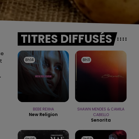
TITRES DIFFUSÉS
ce
8h14
8h14
8h11
8h11
t
"
BEBE REXHA
SHAWN MENDES & CAMILA
New Religion
CABELLO
Senorita