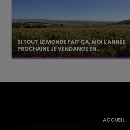
SI TOUT LE MONDE FAIT ÇA, MOI L'ANNÉE
PROCHAINE JE VENDANGE EN...
La vendange en Champagne a débuté ce jeudi
6 août dans la commune de Montgueux (Aube).
Du jamais vu !
ACCUEIL