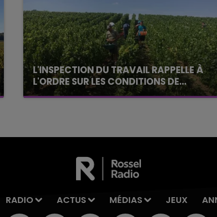
L'INSPECTION DU TRAVAIL RAPPELLE À
L'ORDRE SUR LES CONDITIONS DE...
Alors que les dates de début des vendange
2026 s'est avéré être plus précoce que prévu,
l'inspection du Travail en profite pour rappeler
les conditions de...
RADIO
ACTUS
MÉDIAS
JEUX
AN