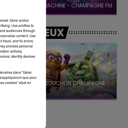
LA POP MACHINE - CHAMPAGNE FM
erest: Store and/or
tising; Use profiles to
LES JEUX
tand audiences through
personalise content; Use
 fraud, and fix errors;
 may process personal
mation actively
vices; Identify devices
rtenaires dans "Gérer
s'appliqueront que pour
LE SUPER BOUCHON CHAMPAGNE
les cookies" situé en
FM
avec La Famille Champagne FM, à 8H10