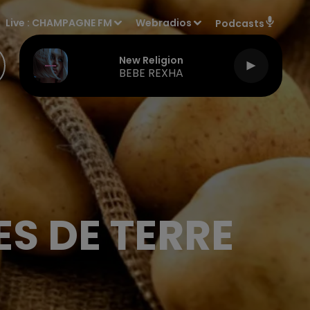
Live :
CHAMPAGNE FM
Webradios
Podcasts
New Religion
BEBE REXHA
S DE TERRE