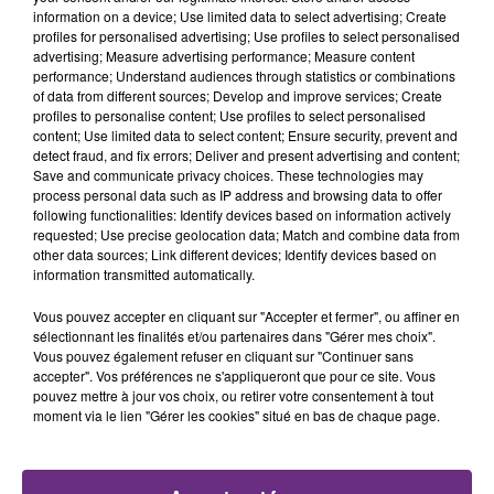
TITRES DIFFUSÉS
information on a device; Use limited data to select advertising; Create
les conditions de...
profiles for personalised advertising; Use profiles to select personalised
advertising; Measure advertising performance; Measure content
performance; Understand audiences through statistics or combinations
23h09
23h09
23h05
23h05
of data from different sources; Develop and improve services; Create
profiles to personalise content; Use profiles to select personalised
content; Use limited data to select content; Ensure security, prevent and
detect fraud, and fix errors; Deliver and present advertising and content;
Save and communicate privacy choices. These technologies may
process personal data such as IP address and browsing data to offer
following functionalities: Identify devices based on information actively
requested; Use precise geolocation data; Match and combine data from
other data sources; Link different devices; Identify devices based on
information transmitted automatically.
P!NK
MYLES SMITH & NIALL HORAN
Vous pouvez accepter en cliquant sur "Accepter et fermer", ou affiner en
Sober
Drive Safe
sélectionnant les finalités et/ou partenaires dans "Gérer mes choix".
Vous pouvez également refuser en cliquant sur "Continuer sans
accepter". Vos préférences ne s'appliqueront que pour ce site. Vous
23h03
23h03
23h00
23h00
pouvez mettre à jour vos choix, ou retirer votre consentement à tout
moment via le lien "Gérer les cookies" situé en bas de chaque page.