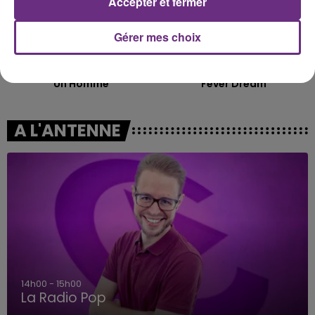
Accepter et fermer
Gérer mes choix
JEREMY FREROT
ALEX WARREN
Un Homme
Fever Dream
A L'ANTENNE
14h00 - 15h00
La Radio Pop