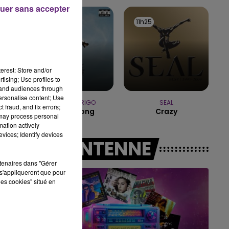
15h00 - 19h00
uer sans accepter
LE CLUB CHAMPAGNE FM
11h29
11h29
11h25
11h25
erest: Store and/or
tising; Use profiles to
tand audiences through
personalise content; Use
OLIVIA RODRIGO
SEAL
 fraud, and fix errors;
Stupid Song
Crazy
 may process personal
mation actively
vices; Identify devices
A L'ANTENNE
rtenaires dans "Gérer
s'appliqueront que pour
les cookies" situé en