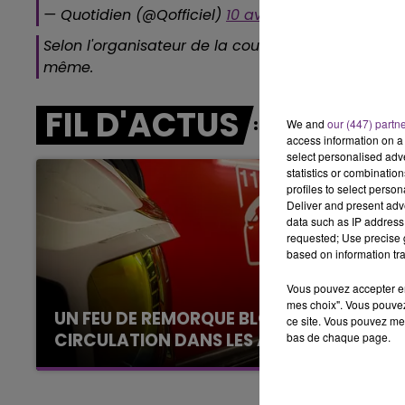
10h00 - 14h00
— Quotidien (@Qofficiel)
10 avril 2018
LE TICKET DE CAISSE
Selon l'organisateur de la course, interrogé par no
même.
FIL D'ACTUS
We and
our (447) partn
access information on a 
select personalised ad
statistics or combinatio
profiles to select person
Deliver and present adv
data such as IP address 
requested; Use precise g
based on information tra
Vous pouvez accepter en 
mes choix". Vous pouvez
UN FEU DE REMORQUE BLOQUE LA
ce site. Vous pouvez met
CIRCULATION DANS LES ARDENNES
bas de chaque page.
Un feu de remorque s'est déclaré ce mercredi
en fin de matinée sur l'A34.