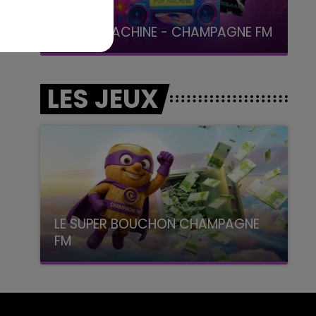
19h00 - 19h15
LA POP MACHINE - CHAMPAGNE FM
LES JEUX
LE SUPER BOUCHON CHAMPAGNE
FM
avec La Famille Champagne FM, à 8H10