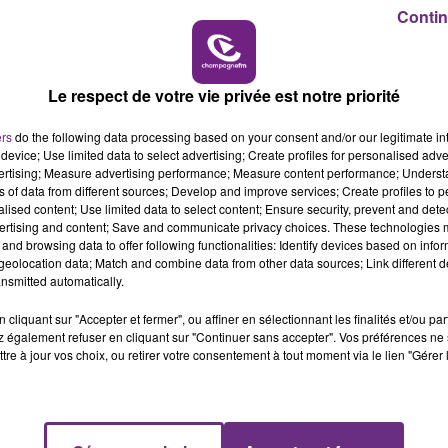
14h00 - 15h00
Contin
LA RADIO POP
s confrères de L'union, le pilote n'est pas gendarme lui-
Le respect de votre vie privée est notre priorité
ers
do the following data processing based on your consent and/or our legitimate int
device; Use limited data to select advertising; Create profiles for personalised adver
vertising; Measure advertising performance; Measure content performance; Unders
ns of data from different sources; Develop and improve services; Create profiles to 
alised content; Use limited data to select content; Ensure security, prevent and detect
ertising and content; Save and communicate privacy choices. These technologies
and browsing data to offer following functionalities: Identify devices based on infor
eolocation data; Match and combine data from other data sources; Link different de
nsmitted automatically.
cliquant sur "Accepter et fermer", ou affiner en sélectionnant les finalités et/ou pa
 également refuser en cliquant sur "Continuer sans accepter". Vos préférences ne 
VENEZ FÊTER CE WEEK-END
tre à jour vos choix, ou retirer votre consentement à tout moment via le lien "Gérer 
L'ANNIVERSAIRE DE WOINIC
Ce samedi 8 août sera un grand jour :
l'anniversaire du plus gros sanglier du monde.