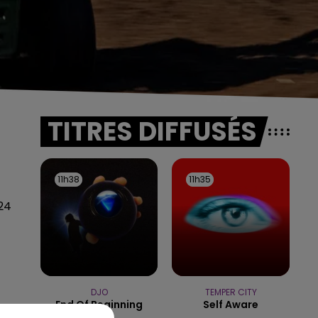
TITRES DIFFUSÉS
11h38
11h38
11h35
11h35
 24
DJO
TEMPER CITY
End Of Beginning
Self Aware