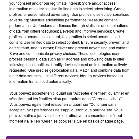
rémois. Le magasin JouéClub est contraint de
your consent and/or our legitimate interest: Store and/or access
fermer ses portes.
information on a device; Use limited data to select advertising; Create
TITRES DIFFUSÉS
profiles for personalised advertising; Use profiles to select personalised
advertising; Measure advertising performance; Measure content
performance; Understand audiences through statistics or combinations
of data from different sources; Develop and improve services; Create
0h54
0h54
0h52
0h52
profiles to personalise content; Use profiles to select personalised
content; Use limited data to select content; Ensure security, prevent and
detect fraud, and fix errors; Deliver and present advertising and content;
Save and communicate privacy choices. These technologies may
process personal data such as IP address and browsing data to offer
following functionalities: Identify devices based on information actively
requested; Use precise geolocation data; Match and combine data from
other data sources; Link different devices; Identify devices based on
information transmitted automatically.
Vous pouvez accepter en cliquant sur "Accepter et fermer", ou affiner en
STYLETO
DUNCAN LAURENCE
sélectionnant les finalités et/ou partenaires dans "Gérer mes choix".
Faut Que Tu M'aimes
Arcade
Vous pouvez également refuser en cliquant sur "Continuer sans
accepter". Vos préférences ne s'appliqueront que pour ce site. Vous
0h48
0h48
0h45
0h45
pouvez mettre à jour vos choix, ou retirer votre consentement à tout
moment via le lien "Gérer les cookies" situé en bas de chaque page.