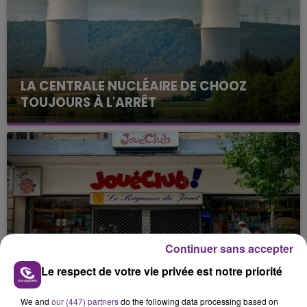
LA CENTRALE NUCLÉAIRE DE CHOOZ
TOUJOURS À L'ARRÊT
Cela fait déjà une semaine que la centrale
nucléaire ardennaise est à l'arrêt. Une situation
justifiée par la sécheresse intense qui est toujours
présente.
Continuer sans accepter
LE MAGASIN JOUÉCLUB DE REIMS FERME
Le respect de votre vie privée est notre priorité
SES PORTES
C'était l'une des institutions du centre-ville
We and
our (447) partners
do the following data processing based on