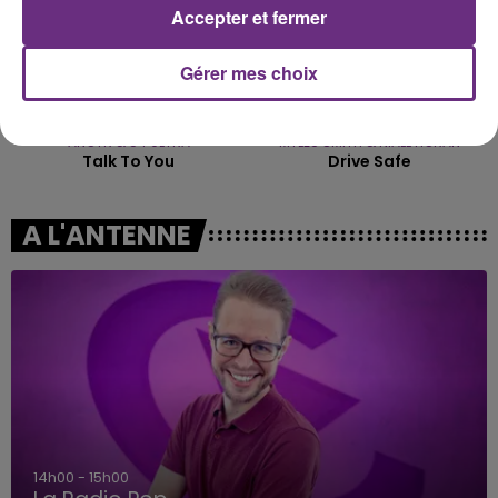
Accepter et fermer
Gérer mes choix
ANOTR & 54 ULTRA
MYLES SMITH & NIALL HORAN
Talk To You
Drive Safe
A L'ANTENNE
14h00 - 15h00