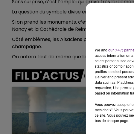
Sans surprise, c’est l’emploi qui arrive très largeme
10h00 - 14h00
LE TICKET DE CAISSE
La question du symbole divise encore plus les sondé
Si on prend les monuments, c’est la Cathédrale de St
Nancy et la Cathédrale de Reims.
Côté emblèmes, les Alsaciens préfèrent la cigogne, 
champagne.
We and
our (447) partn
access information on a 
On notera tout de même que le TGV-Est prend la 2
select personalised ad
statistics or combinatio
FIL D'ACTUS
profiles to select person
Deliver and present adv
data such as IP address 
requested; Use precise g
based on information tra
Vous pouvez accepter en 
mes choix". Vous pouvez
ce site. Vous pouvez met
bas de chaque page.