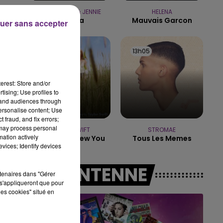
15h00 - 19h00
TAME IMPALA & JENNIE
HELENA
LE CLUB CHAMPAGNE FM
Dracula
Mauvais Garcon
uer sans accepter
13h09
13h09
13h05
13h05
erest: Store and/or
tising; Use profiles to
tand audiences through
personalise content; Use
 fraud, and fix errors;
 may process personal
TAYLOR SWIFT
STROMAE
mation actively
I Knew It, I Knew You
Tous Les Memes
vices; Identify devices
A L'ANTENNE
rtenaires dans "Gérer
s'appliqueront que pour
les cookies" situé en