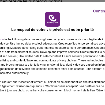
nt en tête de leurs préoccupations.
14h00 - 15h00
LA RADIO POP
s que celle du nom.
Contin
rasbourg qui arrive en tête, devant la place Stanislas à
Le respect de votre vie privée est notre priorité
les Lorrains la mirabelle et les Champardennais, le
ers
do the following data processing based on your consent and/or our legitimate int
device; Use limited data to select advertising; Create profiles for personalised adver
ème place dans chacune des anciennes régions.
vertising; Measure advertising performance; Measure content performance; Unders
ns of data from different sources; Develop and improve services; Create profiles to 
alised content; Use limited data to select content; Ensure security, prevent and detect
ertising and content; Save and communicate privacy choices. These technologies
and browsing data to offer following functionalities: Identify devices based on infor
eolocation data; Match and combine data from other data sources; Link different de
nsmitted automatically.
cliquant sur "Accepter et fermer", ou affiner en sélectionnant les finalités et/ou pa
 également refuser en cliquant sur "Continuer sans accepter". Vos préférences ne 
tre à jour vos choix, ou retirer votre consentement à tout moment via le lien "Gérer 