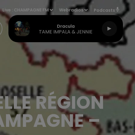
Live :
CHAMPAGNE FM
Webradios
Podcasts
Dracula
TAME IMPALA & JENNIE
LLE RÉGION
HAMPAGNE –