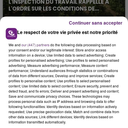
L'INSPECTION DU TRAVAIL RAPPELLE À
L'ORDRE SUR LES CONDITIONS DE...
Alors que les dates de début des vendange 2026
Continuer sans accepter
s'est avéré être plus précoce que prévu,
l'inspection du Travail en profite pour rappeler
Le respect de votre vie privée est notre priorité
les conditions de...
We and
our (447) partners
do the following data processing based on
your consent and/or our legitimate interest: Store and/or access
information on a device; Use limited data to select advertising; Create
profiles for personalised advertising; Use profiles to select personalised
advertising; Measure advertising performance; Measure content
performance; Understand audiences through statistics or combinations
UN FEU DE REMORQUE BLOQUE LA
of data from different sources; Develop and improve services; Create
CIRCULATION DANS LES ARDENNES
profiles to personalise content; Use profiles to select personalised
content; Use limited data to select content; Ensure security, prevent and
Un feu de remorque s'est déclaré ce mercredi en
detect fraud, and fix errors; Deliver and present advertising and content;
fin de matinée sur l'A34.
Save and communicate privacy choices. These technologies may
process personal data such as IP address and browsing data to offer
TITRES DIFFUSÉS
following functionalities: Identify devices based on information actively
requested; Use precise geolocation data; Match and combine data from
other data sources; Link different devices; Identify devices based on
information transmitted automatically.
15h38
15h38
15h36
15h36