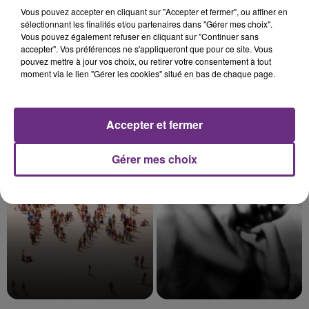
Vous pouvez accepter en cliquant sur "Accepter et fermer", ou affiner en
sélectionnant les finalités et/ou partenaires dans "Gérer mes choix".
Vous pouvez également refuser en cliquant sur "Continuer sans
accepter". Vos préférences ne s'appliqueront que pour ce site. Vous
pouvez mettre à jour vos choix, ou retirer votre consentement à tout
moment via le lien "Gérer les cookies" situé en bas de chaque page.
Accepter et fermer
NELLY FURTADO
ALEX WARREN
Say It Right
Fever Dream
Gérer mes choix
15h29
15h29
15h26
15h26