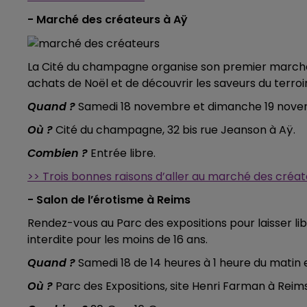
15h00 - 19h00
- Marché des créateurs à Aÿ
LE CLUB CHAMPAGNE FM
La Cité du champagne organise son premier marché 
achats de Noël et de découvrir les saveurs du terroir
Quand ?
Samedi 18 novembre et dimanche 19 novem
Où ?
Cité du champagne, 32 bis rue Jeanson à Aÿ.
Combien ?
Entrée libre.
>> Trois bonnes raisons d’aller au marché des créat
- Salon de l’érotisme à Reims
Rendez-vous au Parc des expositions pour laisser li
interdite pour les moins de 16 ans.
Quand ?
Samedi 18 de 14 heures à 1 heure du matin
19h15 - 20h00
Où ?
Parc des Expositions, site Henri Farman à Reims
HAMPAGNE FM
LA RADIO POP