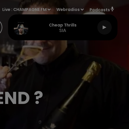
Live :
CHAMPAGNE FM
Webradios
Podcasts
Cheap Thrills
SIA
END ?