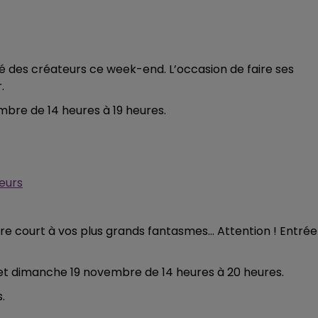
19h00 - 19h15
LA POP MACHINE - CHAMPAGNE FM
des créateurs ce week-end. L’occasion de faire ses
.
bre de 14 heures à 19 heures.
eurs
bre court à vos plus grands fantasmes… Attention ! Entrée
 et dimanche 19 novembre de 14 heures à 20 heures.
5h00 - 6h00
LE BEST OF DE LA FAMILLE
.
CHAMPAGNE FM