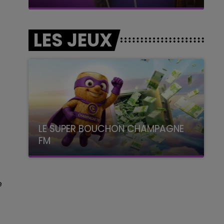
LES JEUX
LE SUPER BOUCHON CHAMPAGNE
FM
avec La Famille Champagne FM, à 8H10
e