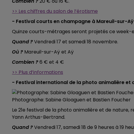
Combien ?
20 € ou 16 €.
>> Les chiffres du salon de l’érotisme
- Festival courts en champagne à Mareuil-sur-Aÿ
Quinze courts-métrages seront projetés ce week-e
Quand ?
Vendredi 17 et samedi 18 novembre.
Où ?
Mareuil-sur-Aÿ et Aÿ
Combien ?
6 € et 4 €
>> Plus d’informations
- Festival international de la photo animalière e
Photographe: Sabine Gloaguen et Bastien Foucher
Le 21e festival de la photo animalière et de nature
Yann Arthus-Bertrand.
Quand ?
Vendredi 17, samedi 18 de 9 heures à 19 h