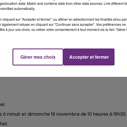
eolocation data; Match and combine data from other data sources; Link different de
nsmitted automatically.
cliquant sur "Accepter et fermer", ou affiner en sélectionnant les finalités et/ou pa
 également refuser en cliquant sur "Continuer sans accepter". Vos préférences ne 
tes-Rivières
tre à jour vos choix, ou retirer votre consentement à tout moment via le lien "Gérer 
ront leur bon produit.
Gérer mes choix
Accepter et fermer
el.
es à minuit et dimanche 19 novembre de 10 heures à 19h30.
hel.