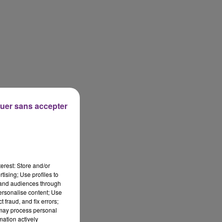
uer sans accepter
erest: Store and/or
tising; Use profiles to
tand audiences through
personalise content; Use
 fraud, and fix errors;
 may process personal
mation actively