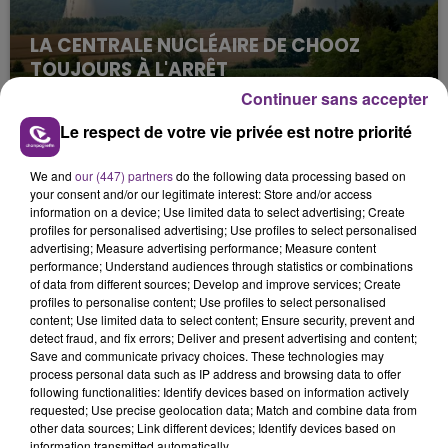
LA CENTRALE NUCLÉAIRE DE CHOOZ
TOUJOURS À L'ARRÊT
Cela fait déjà une semaine que la centrale
Continuer sans accepter
nucléaire ardennaise est à l'arrêt. Une situation
Le respect de votre vie privée est notre priorité
justifiée par la sécheresse intense qui est toujours
présente.
We and
our (447) partners
do the following data processing based on
your consent and/or our legitimate interest: Store and/or access
information on a device; Use limited data to select advertising; Create
profiles for personalised advertising; Use profiles to select personalised
advertising; Measure advertising performance; Measure content
performance; Understand audiences through statistics or combinations
of data from different sources; Develop and improve services; Create
LE MAGASIN JOUÉCLUB DE REIMS FERME
profiles to personalise content; Use profiles to select personalised
SES PORTES
content; Use limited data to select content; Ensure security, prevent and
detect fraud, and fix errors; Deliver and present advertising and content;
C'était l'une des institutions du centre-ville
Save and communicate privacy choices. These technologies may
rémois. Le magasin JouéClub est contraint de
process personal data such as IP address and browsing data to offer
fermer ses portes.
following functionalities: Identify devices based on information actively
TITRES DIFFUSÉS
requested; Use precise geolocation data; Match and combine data from
other data sources; Link different devices; Identify devices based on
information transmitted automatically.