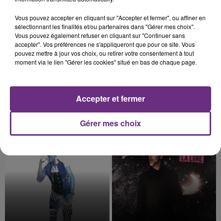
16h20
16h20
16h17
16h17
Vous pouvez accepter en cliquant sur "Accepter et fermer", ou affiner en
sélectionnant les finalités et/ou partenaires dans "Gérer mes choix".
Vous pouvez également refuser en cliquant sur "Continuer sans
accepter". Vos préférences ne s'appliqueront que pour ce site. Vous
pouvez mettre à jour vos choix, ou retirer votre consentement à tout
moment via le lien "Gérer les cookies" situé en bas de chaque page.
Accepter et fermer
DASHA
ANGELE & JUSTICE
Austin
What You Want
Gérer mes choix
16h10
16h10
16h07
16h07