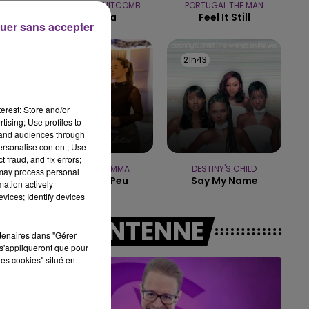
CAMERON WHITCOMB
PORTUGAL THE MAN
10h00 - 14h00
Medusa
Feel It Still
LE TICKET DE CAISSE
uer sans accepter
21h47
21h47
21h43
21h43
erest: Store and/or
tising; Use profiles to
tand audiences through
personalise content; Use
 fraud, and fix errors;
JUNGELI & EMMA
DESTINY'S CHILD
 may process personal
Juste Un Peu
Say My Name
mation actively
vices; Identify devices
A L'ANTENNE
rtenaires dans "Gérer
s'appliqueront que pour
les cookies" situé en