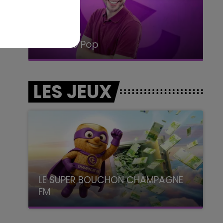
14h00 - 15h00
La Radio Pop
LES JEUX
LE SUPER BOUCHON CHAMPAGNE
FM
avec La Famille Champagne FM, à 8H10