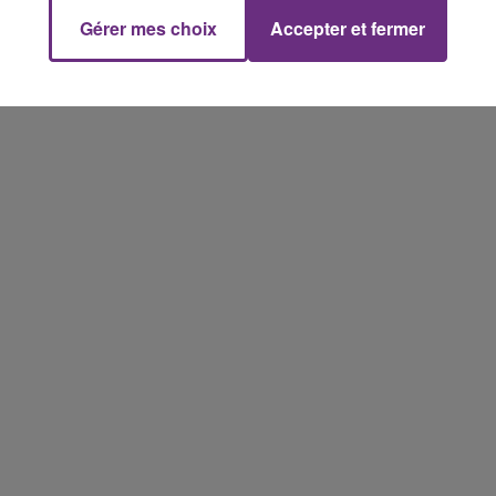
Gérer mes choix
Accepter et fermer
10h00 - 14h00
LE TICKET DE CAISSE