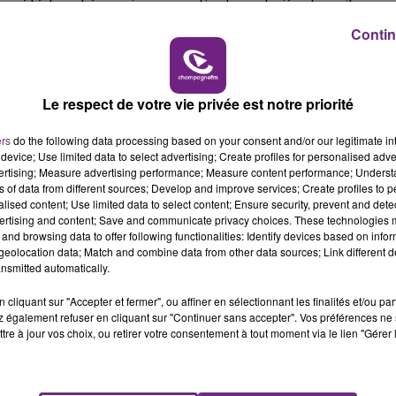
pas été touchés mais une partie des salariés devrait se
6h00 - 10h00
urs.
LA FAMILLE
Contin
de cet incendie.
Le respect de votre vie privée est notre priorité
ers
do the following data processing based on your consent and/or our legitimate int
device; Use limited data to select advertising; Create profiles for personalised adver
vertising; Measure advertising performance; Measure content performance; Unders
ns of data from different sources; Develop and improve services; Create profiles to 
alised content; Use limited data to select content; Ensure security, prevent and detect
ertising and content; Save and communicate privacy choices. These technologies
and browsing data to offer following functionalities: Identify devices based on infor
eolocation data; Match and combine data from other data sources; Link different de
nsmitted automatically.
LE MAGASIN JOUÉCLUB DE REIMS FERME
cliquant sur "Accepter et fermer", ou affiner en sélectionnant les finalités et/ou pa
 également refuser en cliquant sur "Continuer sans accepter". Vos préférences ne 
SES PORTES
tre à jour vos choix, ou retirer votre consentement à tout moment via le lien "Gérer 
C'était l'une des institutions du centre-ville
rémois. Le magasin JouéClub est contraint de
fermer ses portes.