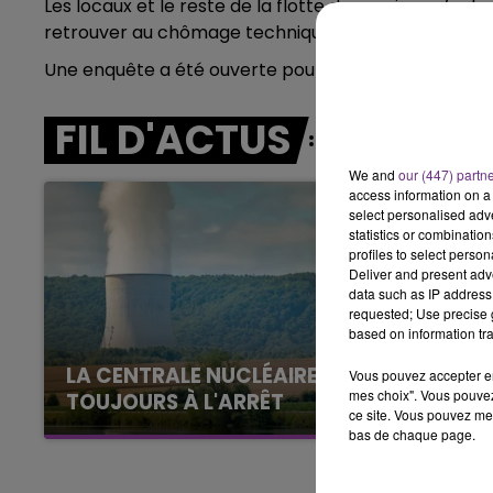
Les locaux et le reste de la flotte de camions n’ont 
LE BEST OF DE LA FAMILLE
retrouver au chômage technique durant plusieurs jo
CHAMPAGNE FM
Une enquête a été ouverte pour connaître l’origine 
FIL D'ACTUS
We and
our (447) partn
access information on a 
select personalised ad
statistics or combinatio
profiles to select person
Deliver and present adv
data such as IP address 
requested; Use precise g
based on information tra
LA CENTRALE NUCLÉAIRE DE CHOOZ
Vous pouvez accepter en 
mes choix". Vous pouvez
TOUJOURS À L'ARRÊT
ce site. Vous pouvez met
Cela fait déjà une semaine que la centrale
bas de chaque page.
nucléaire ardennaise est à l'arrêt. Une situation
justifiée par la sécheresse intense qui est