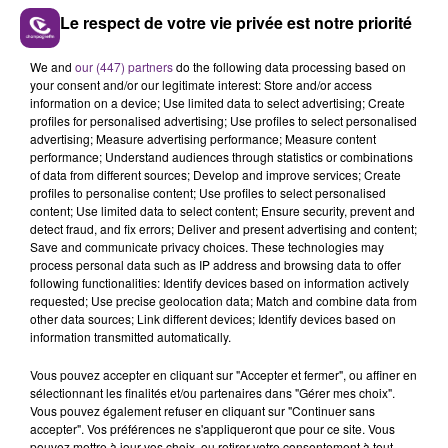
Le respect de votre vie privée est notre priorité
We and
our (447) partners
do the following data processing based on
LE MAGASIN JOUÉCLUB DE REIMS FERME
your consent and/or our legitimate interest: Store and/or access
SES PORTES
information on a device; Use limited data to select advertising; Create
profiles for personalised advertising; Use profiles to select personalised
C'était l'une des institutions du centre-ville
advertising; Measure advertising performance; Measure content
rémois. Le magasin JouéClub est contraint de
performance; Understand audiences through statistics or combinations
fermer ses portes.
of data from different sources; Develop and improve services; Create
TITRES DIFFUSÉS
profiles to personalise content; Use profiles to select personalised
content; Use limited data to select content; Ensure security, prevent and
detect fraud, and fix errors; Deliver and present advertising and content;
Save and communicate privacy choices. These technologies may
22h58
22h58
22h54
22h54
process personal data such as IP address and browsing data to offer
following functionalities: Identify devices based on information actively
requested; Use precise geolocation data; Match and combine data from
other data sources; Link different devices; Identify devices based on
information transmitted automatically.
Vous pouvez accepter en cliquant sur "Accepter et fermer", ou affiner en
sélectionnant les finalités et/ou partenaires dans "Gérer mes choix".
Vous pouvez également refuser en cliquant sur "Continuer sans
accepter". Vos préférences ne s'appliqueront que pour ce site. Vous
pouvez mettre à jour vos choix, ou retirer votre consentement à tout