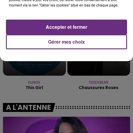
ADELE CASTILLON
TAYLOR SWIFT
moment via le lien "Gérer les cookies" situé en bas de chaque page.
Ete Avec Toi
The Fate Of Ophelia
22h51
22h51
22h48
22h48
Accepter et fermer
Gérer mes choix
KUNGS
TEDDYBEAR
This Girl
Chaussures Roses
A L'ANTENNE