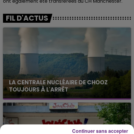
ont également été transférées au CH Manchester.
FIL D'ACTUS
LA CENTRALE NUCLÉAIRE DE CHOOZ
TOUJOURS À L'ARRÊT
Cela fait déjà une semaine que la centrale
nucléaire ardennaise est à l'arrêt. Une situation
justifiée par la sécheresse intense qui est toujours
présente.
Continuer sans accepter