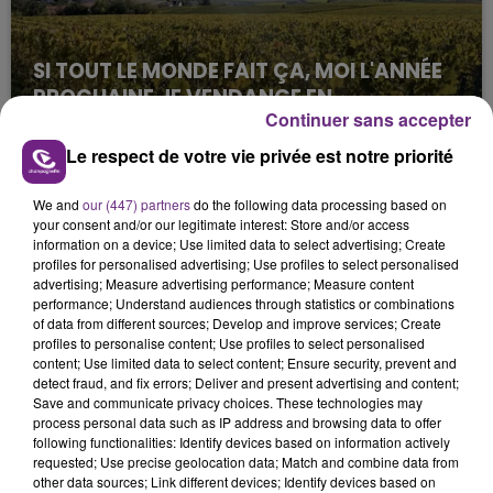
SI TOUT LE MONDE FAIT ÇA, MOI L'ANNÉE
PROCHAINE JE VENDANGE EN...
Continuer sans accepter
La vendange en Champagne a débuté ce jeudi 6
août dans la commune de Montgueux (Aube). Du
Le respect de votre vie privée est notre priorité
jamais vu !
We and
our (447) partners
do the following data processing based on
your consent and/or our legitimate interest: Store and/or access
information on a device; Use limited data to select advertising; Create
profiles for personalised advertising; Use profiles to select personalised
advertising; Measure advertising performance; Measure content
performance; Understand audiences through statistics or combinations
of data from different sources; Develop and improve services; Create
L'INSPECTION DU TRAVAIL RAPPELLE À
profiles to personalise content; Use profiles to select personalised
content; Use limited data to select content; Ensure security, prevent and
L'ORDRE SUR LES CONDITIONS DE...
detect fraud, and fix errors; Deliver and present advertising and content;
Alors que les dates de début des vendange 2026
Save and communicate privacy choices. These technologies may
process personal data such as IP address and browsing data to offer
s'est avéré être plus précoce que prévu,
following functionalities: Identify devices based on information actively
l'inspection du Travail en profite pour rappeler
requested; Use precise geolocation data; Match and combine data from
TITRES DIFFUSÉS
les conditions de...
other data sources; Link different devices; Identify devices based on