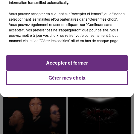
information transmitted automatically.
22h38
22h38
22h34
22h34
Vous pouvez accepter en cliquant sur "Accepter et fermer", ou affiner en
sélectionnant les finalités et/ou partenaires dans "Gérer mes choix".
Vous pouvez également refuser en cliquant sur "Continuer sans
accepter". Vos préférences ne s'appliqueront que pour ce site. Vous
pouvez mettre à jour vos choix, ou retirer votre consentement à tout
moment via le lien "Gérer les cookies" situé en bas de chaque page.
Accepter et fermer
JOSEPH KAMEL
TEDDY SWIMS
Gérer mes choix
Celui Qui Part
Mr Know It All
22h31
22h31
22h27
22h27