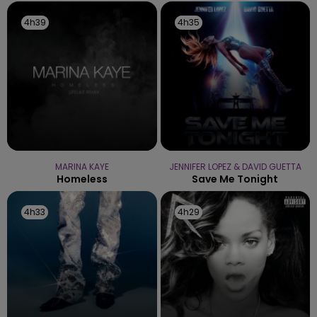
4h39
4h39
4h35
4h35
MARINA KAYE
JENNIFER LOPEZ & DAVID GUETTA
Homeless
Save Me Tonight
4h33
4h33
4h29
4h29