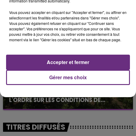
information transmitted automatically.
Vous pouvez accepter en cliquant sur "Accepter et fermer", ou affiner en
SI TOUT LE MONDE FAIT ÇA, MOI L'ANNÉE
sélectionnant les finalités et/ou partenaires dans "Gérer mes choix".
PROCHAINE JE VENDANGE EN...
Vous pouvez également refuser en cliquant sur "Continuer sans
accepter". Vos préférences ne s'appliqueront que pour ce site. Vous
La vendange en Champagne a débuté ce jeudi 6
pouvez mettre à jour vos choix, ou retirer votre consentement à tout
août dans la commune de Montgueux (Aube). Du
moment via le lien "Gérer les cookies" situé en bas de chaque page.
jamais vu !
Accepter et fermer
Gérer mes choix
L'INSPECTION DU TRAVAIL RAPPELLE À
L'ORDRE SUR LES CONDITIONS DE...
Alors que les dates de début des vendange 2026
s'est avéré être plus précoce que prévu,
l'inspection du Travail en profite pour rappeler
TITRES DIFFUSÉS
les conditions de...