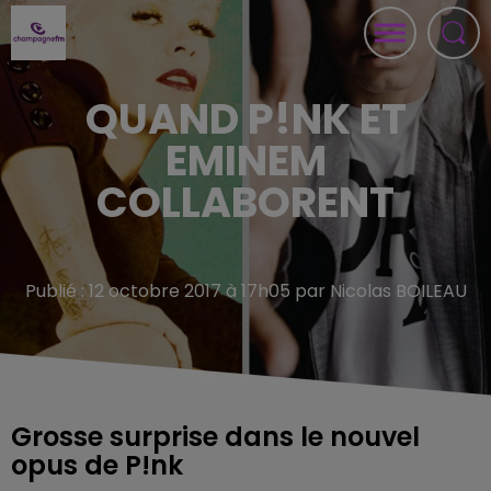
QUAND P!NK ET
EMINEM
COLLABORENT
Publié : 12 octobre 2017 à 17h05 par Nicolas BOILEAU
Grosse surprise dans le nouvel
opus de P!nk