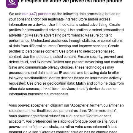
Le respect de votre vie privée est notre priorité
LE MAGASIN JOUÉCLUB DE REIMS FERME
SES PORTES
We and
our (447) partners
do the following data processing based on
your consent and/or our legitimate interest: Store and/or access
C'était l'une des institutions du centre-ville
information on a device; Use limited data to select advertising; Create
rémois. Le magasin JouéClub est contraint de
profiles for personalised advertising; Use profiles to select personalised
fermer ses portes.
advertising; Measure advertising performance; Measure content
TITRES DIFFUSÉS
performance; Understand audiences through statistics or combinations
of data from different sources; Develop and improve services; Create
profiles to personalise content; Use profiles to select personalised
content; Use limited data to select content; Ensure security, prevent and
0h45
0h45
0h40
0h40
detect fraud, and fix errors; Deliver and present advertising and content;
Save and communicate privacy choices. These technologies may
process personal data such as IP address and browsing data to offer
following functionalities: Identify devices based on information actively
requested; Use precise geolocation data; Match and combine data from
other data sources; Link different devices; Identify devices based on
information transmitted automatically.
Vous pouvez accepter en cliquant sur "Accepter et fermer", ou affiner en
sélectionnant les finalités et/ou partenaires dans "Gérer mes choix".
Vous pouvez également refuser en cliquant sur "Continuer sans
MYLES SMITH & NIALL HORAN
FUGEES
accepter". Vos préférences ne s'appliqueront que pour ce site. Vous
Drive Safe
Killing Me Softly (with His
pouvez mettre à jour vos choix, ou retirer votre consentement à tout
Song)
moment via le lien "Gérer les cookies" situé en bas de chaque page.