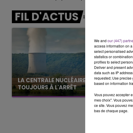
16h00 - 20h00
FIL D'ACTUS
LE WEEK-END CHAMPAGNE FM
We and
our (447) partn
access information on a 
select personalised ad
statistics or combinatio
profiles to select person
Deliver and present adv
data such as IP address 
requested; Use precise g
LA CENTRALE NUCLÉAIRE DE CHOOZ
based on information tra
TOUJOURS À L'ARRÊT
Cela fait déjà une semaine que la centrale
Vous pouvez accepter en 
mes choix". Vous pouvez
nucléaire ardennaise est à l'arrêt. Une situation
ce site. Vous pouvez met
justifiée par la sécheresse intense qui est
bas de chaque page.
toujours présente.