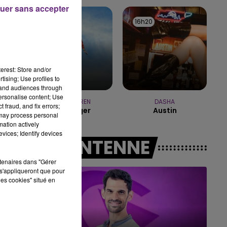
uer sans accepter
11h00 - 16h00
16h23
16h23
16h20
16h20
LE WEEK-END CHAMPAGNE FM
erest: Store and/or
tising; Use profiles to
tand audiences through
personalise content; Use
ALEX WARREN
DASHA
 fraud, and fix errors;
Passenger
Austin
 may process personal
mation actively
vices; Identify devices
A L'ANTENNE
rtenaires dans "Gérer
s'appliqueront que pour
les cookies" situé en