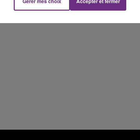
Gérer mes choix
Accepter et fermer
11h00 - 16h00
Le week-end Champagne FM