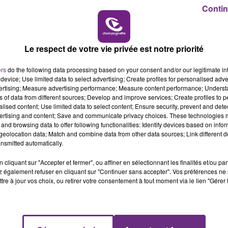
Contin
7h00 - 11h00
BEST OF
Le respect de votre vie privée est notre priorité
ers
do the following data processing based on your consent and/or our legitimate int
device; Use limited data to select advertising; Create profiles for personalised adver
vertising; Measure advertising performance; Measure content performance; Unders
ns of data from different sources; Develop and improve services; Create profiles to 
alised content; Use limited data to select content; Ensure security, prevent and detect
ertising and content; Save and communicate privacy choices. These technologies
and browsing data to offer following functionalities: Identify devices based on infor
eolocation data; Match and combine data from other data sources; Link different de
LE MAGASIN JOUÉCLUB DE REIMS FERME
nsmitted automatically.
SES PORTES
C'était l'une des institutions du centre-ville
cliquant sur "Accepter et fermer", ou affiner en sélectionnant les finalités et/ou pa
 également refuser en cliquant sur "Continuer sans accepter". Vos préférences ne 
rémois. Le magasin JouéClub est contraint de
tre à jour vos choix, ou retirer votre consentement à tout moment via le lien "Gérer 
fermer ses portes.