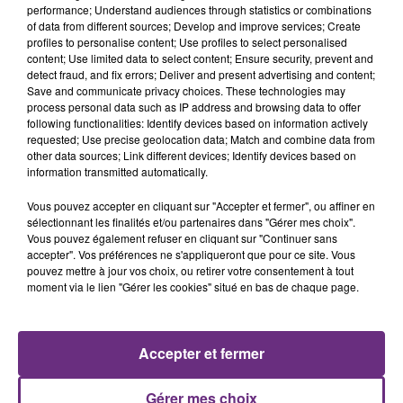
TOUJOURS À L'ARRÊT
performance; Understand audiences through statistics or combinations
of data from different sources; Develop and improve services; Create
Cela fait déjà une semaine que la centrale
profiles to personalise content; Use profiles to select personalised
nucléaire ardennaise est à l'arrêt. Une situation
content; Use limited data to select content; Ensure security, prevent and
justifiée par la sécheresse intense qui est toujours
detect fraud, and fix errors; Deliver and present advertising and content;
Save and communicate privacy choices. These technologies may
présente.
process personal data such as IP address and browsing data to offer
following functionalities: Identify devices based on information actively
requested; Use precise geolocation data; Match and combine data from
other data sources; Link different devices; Identify devices based on
information transmitted automatically.
LE MAGASIN JOUÉCLUB DE REIMS FERME
Vous pouvez accepter en cliquant sur "Accepter et fermer", ou affiner en
sélectionnant les finalités et/ou partenaires dans "Gérer mes choix".
SES PORTES
Vous pouvez également refuser en cliquant sur "Continuer sans
C'était l'une des institutions du centre-ville
accepter". Vos préférences ne s'appliqueront que pour ce site. Vous
pouvez mettre à jour vos choix, ou retirer votre consentement à tout
rémois. Le magasin JouéClub est contraint de
moment via le lien "Gérer les cookies" situé en bas de chaque page.
fermer ses portes.
TITRES DIFFUSÉS
Accepter et fermer
6h40
6h40
6h37
6h37
Gérer mes choix