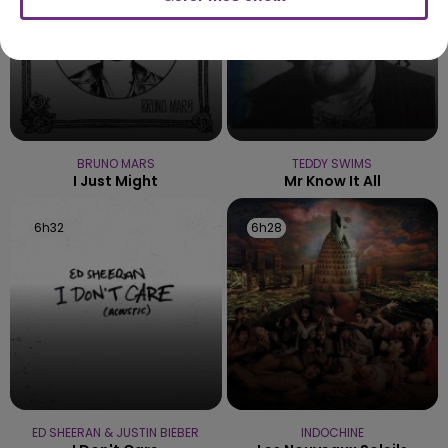
BRUNO MARS
TEDDY SWIMS
I Just Might
Mr Know It All
6h32
6h32
6h28
6h28
ED SHEERAN & JUSTIN BIEBER
INDOCHINE