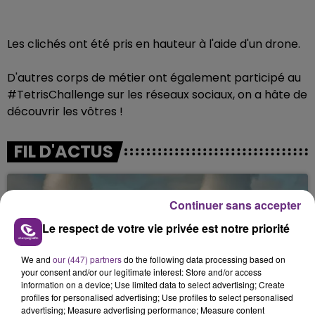
Les clichés ont été pris en hauteur à l'aide d'un drone.
D'autres corps de métier ont également participé au
#TetrisChallenge sur les réseaux sociaux, on a hâte de
découvrir les vôtres !
FIL D'ACTUS
Continuer sans accepter
Le respect de votre vie privée est notre priorité
We and
our (447) partners
do the following data processing based on
your consent and/or our legitimate interest: Store and/or access
information on a device; Use limited data to select advertising; Create
profiles for personalised advertising; Use profiles to select personalised
LA CENTRALE NUCLÉAIRE DE CHOOZ
advertising; Measure advertising performance; Measure content