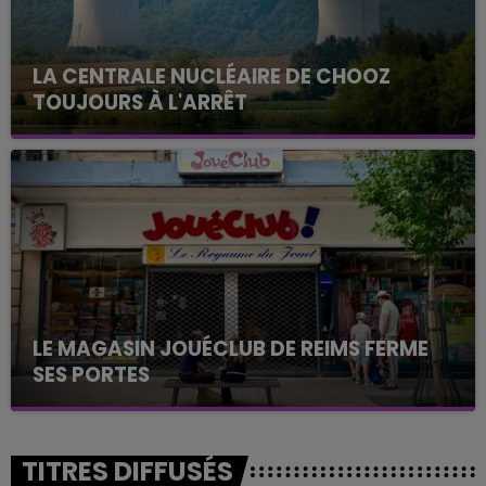
LA CENTRALE NUCLÉAIRE DE CHOOZ
TOUJOURS À L'ARRÊT
Cela fait déjà une semaine que la centrale
nucléaire ardennaise est à l'arrêt. Une situation
justifiée par la sécheresse intense qui est toujours
présente.
LE MAGASIN JOUÉCLUB DE REIMS FERME
SES PORTES
C'était l'une des institutions du centre-ville
rémois. Le magasin JouéClub est contraint de
fermer ses portes.
TITRES DIFFUSÉS