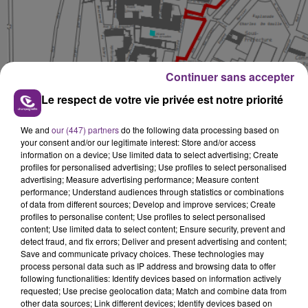
Continuer sans accepter
Le respect de votre vie privée est notre priorité
We and
our (447) partners
do the following data processing based on
your consent and/or our legitimate interest: Store and/or access
information on a device; Use limited data to select advertising; Create
profiles for personalised advertising; Use profiles to select personalised
advertising; Measure advertising performance; Measure content
performance; Understand audiences through statistics or combinations
of data from different sources; Develop and improve services; Create
profiles to personalise content; Use profiles to select personalised
content; Use limited data to select content; Ensure security, prevent and
detect fraud, and fix errors; Deliver and present advertising and content;
Save and communicate privacy choices. These technologies may
process personal data such as IP address and browsing data to offer
following functionalities: Identify devices based on information actively
Dans le cadre d'un périmètre élargi de protection de
requested; Use precise geolocation data; Match and combine data from
other data sources; Link different devices; Identify devices based on