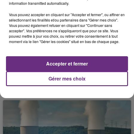
sécurité, des restrictions de circulation et d'accès
information transmitted automatically.
piétons pourront également être mises en place par
la Ville d'Epernay et les forces de police.
Vous pouvez accepter en cliquant sur "Accepter et fermer", ou affiner en
sélectionnant les finalités et/ou partenaires dans "Gérer mes choix".
Action syndicale
Vous pouvez également refuser en cliquant sur "Continuer sans
accepter". Vos préférences ne s'appliqueront que pour ce site. Vous
Et puis, comme nous le signalions dès hier, le chef de
pouvez mettre à jour vos choix, ou retirer votre consentement à tout
l’Etat aura le droit à un comité d’accueil syndical à
moment via le lien "Gérer les cookies" situé en bas de chaque page.
l’occasion de sa venue à Epernay.
La CGT lance un appel à un rassemblement demain
Accepter et fermer
(jeudi 14 novembre) à 14h sur l’Avenue de
Champagne.
Gérer mes choix
FIL D'ACTUS