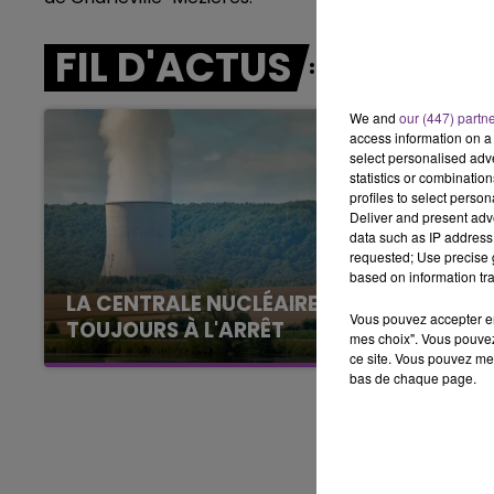
LE BEST OF DE LA FAMILLE
CHAMPAGNE FM
FIL D'ACTUS
We and
our (447) partn
access information on a 
select personalised ad
statistics or combinatio
profiles to select person
Deliver and present adv
data such as IP address 
requested; Use precise g
based on information tra
LA CENTRALE NUCLÉAIRE DE CHOOZ
Vous pouvez accepter en 
TOUJOURS À L'ARRÊT
mes choix". Vous pouvez
Cela fait déjà une semaine que la centrale
ce site. Vous pouvez met
bas de chaque page.
nucléaire ardennaise est à l'arrêt. Une situation
justifiée par la sécheresse intense qui est
toujours présente.
LE
6h00 - 10h00
La Famille