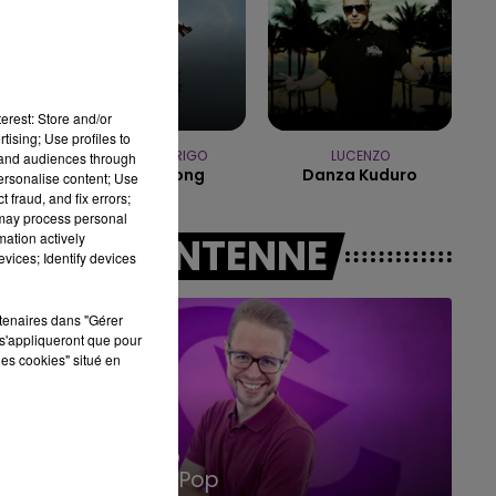
10h00 - 14h00
LE TICKET DE CAISSE
erest: Store and/or
tising; Use profiles to
OLIVIA RODRIGO
LUCENZO
tand audiences through
Stupid Song
Danza Kuduro
personalise content; Use
 fraud, and fix errors;
 may process personal
mation actively
A L'ANTENNE
vices; Identify devices
rtenaires dans "Gérer
s'appliqueront que pour
les cookies" situé en
14h00 - 15h00
La Radio Pop