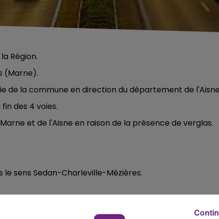
la Région.
s (Marne).
rtie de la commune en direction du département de l'Aisne
fin des 4 voies.
Marne et de l'Aisne en raison de la présence de verglas.
s le sens Sedan-Charleville-Mézières.
l'A34, juste avant l'aire de Woinic en direction
Contin