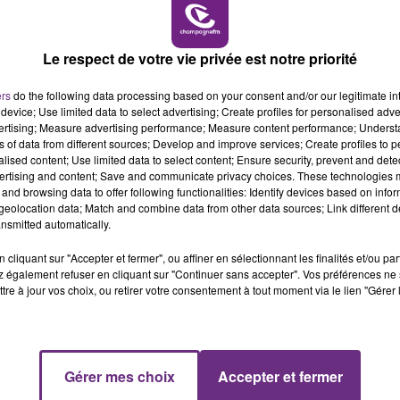
6h00 - 10h00
LA FAMILLE
Le respect de votre vie privée est notre priorité
ers
do the following data processing based on your consent and/or our legitimate int
device; Use limited data to select advertising; Create profiles for personalised adver
vertising; Measure advertising performance; Measure content performance; Unders
ns of data from different sources; Develop and improve services; Create profiles to 
alised content; Use limited data to select content; Ensure security, prevent and detect
ertising and content; Save and communicate privacy choices. These technologies
and browsing data to offer following functionalities: Identify devices based on infor
eolocation data; Match and combine data from other data sources; Link different de
nsmitted automatically.
LE MAGASIN JOUÉCLUB DE REIMS FERME
cliquant sur "Accepter et fermer", ou affiner en sélectionnant les finalités et/ou pa
SES PORTES
 également refuser en cliquant sur "Continuer sans accepter". Vos préférences ne 
C'était l'une des institutions du centre-ville
tre à jour vos choix, ou retirer votre consentement à tout moment via le lien "Gérer 
rémois. Le magasin JouéClub est contraint de
fermer ses portes.
10h00 - 14h00
Gérer mes choix
Accepter et fermer
LE TICKET DE CAISSE