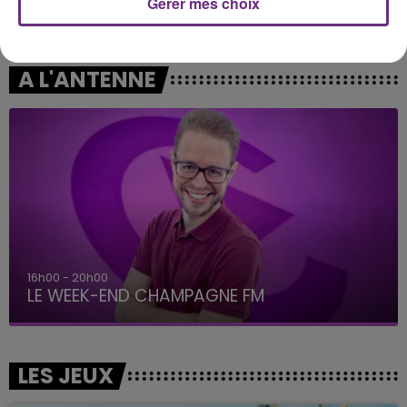
Gérer mes choix
CHRISTOPHE MAE
MYLES SMITH
La Lune
Nice To Meet You
A L'ANTENNE
16h00 - 20h00
LE WEEK-END CHAMPAGNE FM
LES JEUX