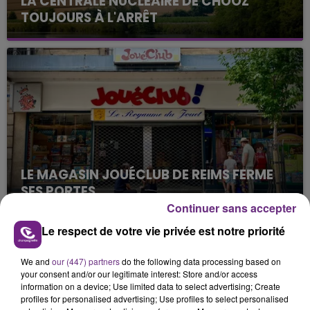
LA CENTRALE NUCLÉAIRE DE CHOOZ
TOUJOURS À L'ARRÊT
Cela fait déjà une semaine que la centrale
nucléaire ardennaise est à l'arrêt. Une situation
justifiée par la sécheresse intense qui est toujours
présente.
LE MAGASIN JOUÉCLUB DE REIMS FERME
SES PORTES
Continuer sans accepter
C'était l'une des institutions du centre-ville
rémois. Le magasin JouéClub est contraint de
Le respect de votre vie privée est notre priorité
fermer ses portes.
TITRES DIFFUSÉS
We and
our (447) partners
do the following data processing based on
your consent and/or our legitimate interest: Store and/or access
information on a device; Use limited data to select advertising; Create
14h50
14h50
14h46
14h46
profiles for personalised advertising; Use profiles to select personalised