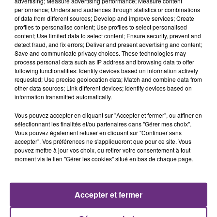
advertising; Measure advertising performance; Measure content
performance; Understand audiences through statistics or combinations
of data from different sources; Develop and improve services; Create
profiles to personalise content; Use profiles to select personalised
content; Use limited data to select content; Ensure security, prevent and
detect fraud, and fix errors; Deliver and present advertising and content;
Save and communicate privacy choices. These technologies may
process personal data such as IP address and browsing data to offer
following functionalities: Identify devices based on information actively
requested; Use precise geolocation data; Match and combine data from
other data sources; Link different devices; Identify devices based on
JUNGELI & EMMA
NICO AND VINZ
Juste Un Peu
Am I Wrong
information transmitted automatically.
Vous pouvez accepter en cliquant sur "Accepter et fermer", ou affiner en
14h43
14h43
14h40
14h40
sélectionnant les finalités et/ou partenaires dans "Gérer mes choix".
Vous pouvez également refuser en cliquant sur "Continuer sans
accepter". Vos préférences ne s'appliqueront que pour ce site. Vous
pouvez mettre à jour vos choix, ou retirer votre consentement à tout
moment via le lien "Gérer les cookies" situé en bas de chaque page.
Accepter et fermer