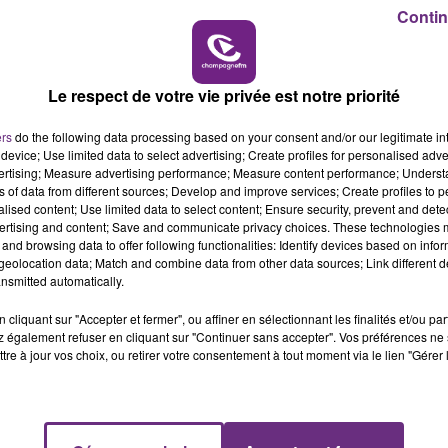
Contin
me mais évoque également des pistes pour faire évoluer
19h00 - 19h15
LA POP MACHINE - CHAMPAGNE FM
Le respect de votre vie privée est notre priorité
ers
do the following data processing based on your consent and/or our legitimate int
device; Use limited data to select advertising; Create profiles for personalised adver
vertising; Measure advertising performance; Measure content performance; Unders
ns of data from different sources; Develop and improve services; Create profiles to 
alised content; Use limited data to select content; Ensure security, prevent and detect
ertising and content; Save and communicate privacy choices. These technologies
and browsing data to offer following functionalities: Identify devices based on infor
eolocation data; Match and combine data from other data sources; Link different de
nsmitted automatically.
cliquant sur "Accepter et fermer", ou affiner en sélectionnant les finalités et/ou pa
UN FEU DE REMORQUE BLOQUE LA
 également refuser en cliquant sur "Continuer sans accepter". Vos préférences ne 
CIRCULATION DANS LES ARDENNES
tre à jour vos choix, ou retirer votre consentement à tout moment via le lien "Gérer 
Un feu de remorque s'est déclaré ce mercredi
en fin de matinée sur l'A34.