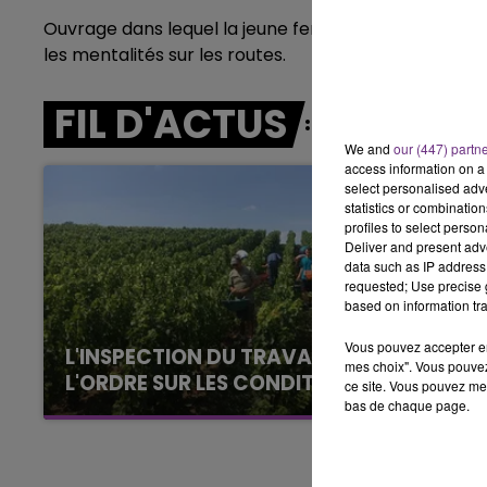
Ouvrage dans lequel la jeune femme raconte le dra
15h00 - 19h00
les mentalités sur les routes.
LE CLUB CHAMPAGNE FM
FIL D'ACTUS
We and
our (447) partn
access information on a 
select personalised ad
statistics or combinatio
profiles to select person
Deliver and present adv
data such as IP address 
requested; Use precise g
based on information tra
Vous pouvez accepter en 
L'INSPECTION DU TRAVAIL RAPPELLE À
mes choix". Vous pouvez
L'ORDRE SUR LES CONDITIONS DE...
ce site. Vous pouvez met
bas de chaque page.
Alors que les dates de début des vendange
2026 s'est avéré être plus précoce que prévu,
l'inspection du Travail en profite pour rappeler