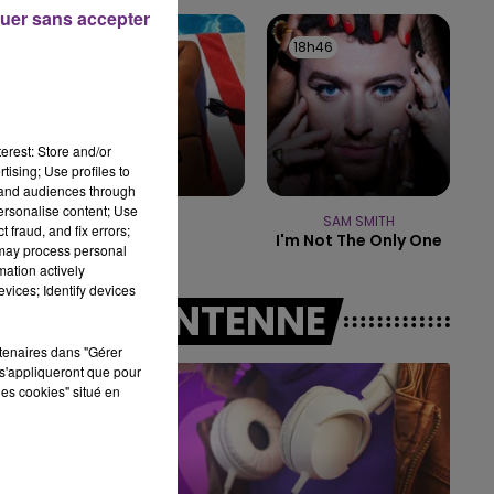
uer sans accepter
19h15 - 20h00
18h50
18h50
18h46
18h46
LA RADIO POP
erest: Store and/or
tising; Use profiles to
tand audiences through
personalise content; Use
GIMS
SAM SMITH
 fraud, and fix errors;
Soleil
I'm Not The Only One
 may process personal
mation actively
vices; Identify devices
A L'ANTENNE
rtenaires dans "Gérer
s'appliqueront que pour
les cookies" situé en