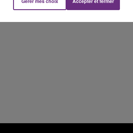
Gérer mes choix
Accepter et fermer
19h15 - 20h00
NE FM
LA RADIO POP