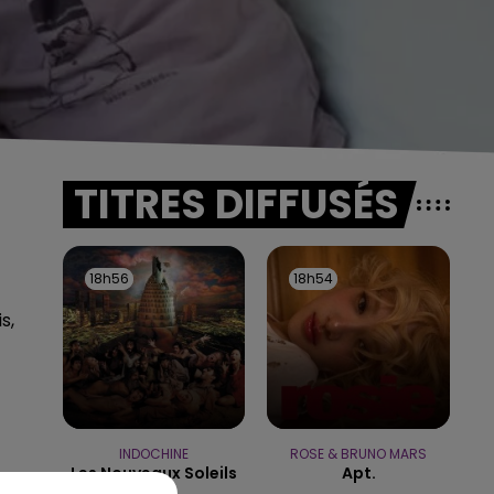
TITRES DIFFUSÉS
18h56
18h56
18h54
18h54
s,
INDOCHINE
ROSE & BRUNO MARS
Les Nouveaux Soleils
Apt.