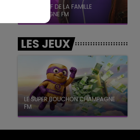
5h00 - 6h00
LE BEST OF DE LA FAMILLE
CHAMPAGNE FM
LES JEUX
LE SUPER BOUCHON CHAMPAGNE
FM
avec La Famille Champagne FM, à 8H10