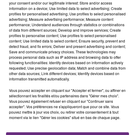
l'inspection du Travail en profite pour rappeler
your consent and/or our legitimate interest: Store and/or access
TITRES DIFFUSÉS
information on a device; Use limited data to select advertising; Create
les conditions de...
profiles for personalised advertising; Use profiles to select personalised
advertising; Measure advertising performance; Measure content
performance; Understand audiences through statistics or combinations
6h52
6h52
6h46
6h46
of data from different sources; Develop and improve services; Create
profiles to personalise content; Use profiles to select personalised
content; Use limited data to select content; Ensure security, prevent and
detect fraud, and fix errors; Deliver and present advertising and content;
Save and communicate privacy choices. These technologies may
process personal data such as IP address and browsing data to offer
following functionalities: Identify devices based on information actively
requested; Use precise geolocation data; Match and combine data from
other data sources; Link different devices; Identify devices based on
information transmitted automatically.
DISIZ & THEODORA
ARIANA GRANDE
Vous pouvez accepter en cliquant sur "Accepter et fermer", ou affiner en
Melodrama
Hate That I Made You Love
sélectionnant les finalités et/ou partenaires dans "Gérer mes choix".
Me
Vous pouvez également refuser en cliquant sur "Continuer sans
accepter". Vos préférences ne s'appliqueront que pour ce site. Vous
6h43
6h43
6h40
6h40
pouvez mettre à jour vos choix, ou retirer votre consentement à tout
moment via le lien "Gérer les cookies" situé en bas de chaque page.