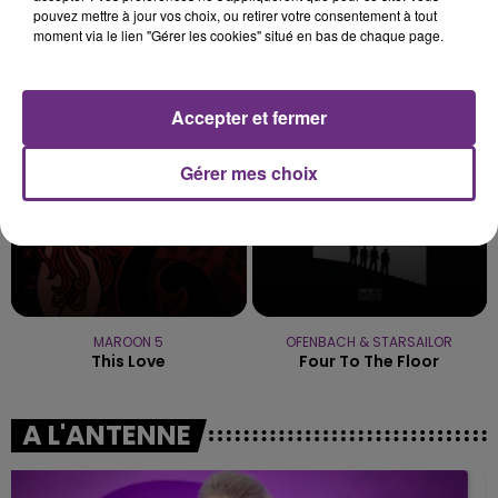
pouvez mettre à jour vos choix, ou retirer votre consentement à tout
moment via le lien "Gérer les cookies" situé en bas de chaque page.
ALEX WARREN
JUNGELI & EMMA
Fever Dream
Juste Un Peu
20h27
20h27
Accepter et fermer
20h23
20h23
Gérer mes choix
MAROON 5
OFENBACH & STARSAILOR
This Love
Four To The Floor
A L'ANTENNE