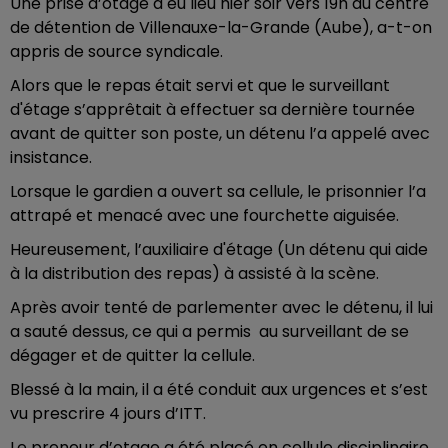
Une prise d’otage a eu lieu hier soir vers 19h au centre
de détention de Villenauxe-la-Grande (Aube), a-t-on
appris de source syndicale.
Alors que le repas était servi et que le surveillant
d'étage s’apprêtait à effectuer sa dernière tournée
avant de quitter son poste, un détenu l’a appelé avec
insistance.
Lorsque le gardien a ouvert sa cellule, le prisonnier l’a
attrapé et menacé avec une fourchette aiguisée.
Heureusement, l’auxiliaire d'étage (Un détenu qui aide
à la distribution des repas) à assisté à la scène.
Après avoir tenté de parlementer avec le détenu, il lui
a sauté dessus, ce qui a permis au surveillant de se
dégager et de quitter la cellule.
Blessé à la main, il a été conduit aux urgences et s’est
vu prescrire 4 jours d’ITT.
Le preneur d’otage a été placé en cellule disciplinaire.