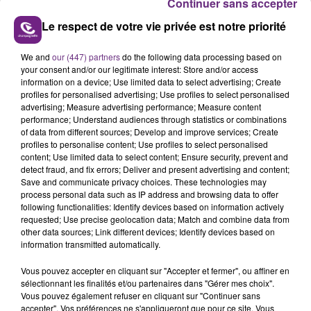
Continuer sans accepter
Le respect de votre vie privée est notre priorité
We and
our (447) partners
do the following data processing based on
your consent and/or our legitimate interest: Store and/or access
UN FEU DE REMORQUE BLOQUE LA
information on a device; Use limited data to select advertising; Create
CIRCULATION DANS LES ARDENNES
profiles for personalised advertising; Use profiles to select personalised
advertising; Measure advertising performance; Measure content
Un feu de remorque s'est déclaré ce mercredi en
performance; Understand audiences through statistics or combinations
fin de matinée sur l'A34.
of data from different sources; Develop and improve services; Create
profiles to personalise content; Use profiles to select personalised
TITRES DIFFUSÉS
content; Use limited data to select content; Ensure security, prevent and
detect fraud, and fix errors; Deliver and present advertising and content;
Save and communicate privacy choices. These technologies may
process personal data such as IP address and browsing data to offer
20h33
20h33
20h30
20h30
following functionalities: Identify devices based on information actively
requested; Use precise geolocation data; Match and combine data from
other data sources; Link different devices; Identify devices based on
information transmitted automatically.
Vous pouvez accepter en cliquant sur "Accepter et fermer", ou affiner en
sélectionnant les finalités et/ou partenaires dans "Gérer mes choix".
Vous pouvez également refuser en cliquant sur "Continuer sans
accepter". Vos préférences ne s'appliqueront que pour ce site. Vous