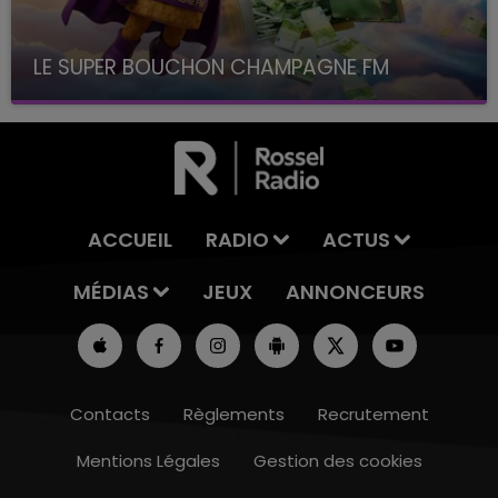
LE SUPER BOUCHON CHAMPAGNE FM
avec La Famille Champagne FM, à 8H10
ACCUEIL
RADIO
ACTUS
MÉDIAS
JEUX
ANNONCEURS
Contacts
Règlements
Recrutement
Mentions Légales
Gestion des cookies